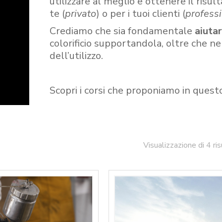
utilizzare al meglio e ottenere il risult
te (
privato
) o per i tuoi clienti (
professi
Crediamo che sia fondamentale
aiuta
colorificio supportandola, oltre che n
dell’utilizzo.
Scopri i corsi che proponiamo in quest
Visualizzazione di 4 ris