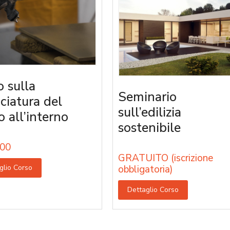
o sulla
Seminario
iciatura del
sull’edilizia
o all’interno
sostenibile
00
GRATUITO (iscrizione
glio Corso
obbligatoria)
Dettaglio Corso