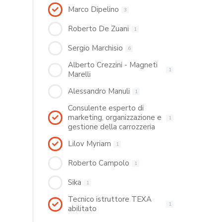
Marco Dipelino
3
Roberto De Zuani
1
Sergio Marchisio
6
Alberto Crezzini - Magneti
1
Marelli
Alessandro Manuli
1
Consulente esperto di
marketing, organizzazione e
1
gestione della carrozzeria
Lilov Myriam
1
Roberto Campolo
1
Sika
1
Tecnico istruttore TEXA
1
abilitato