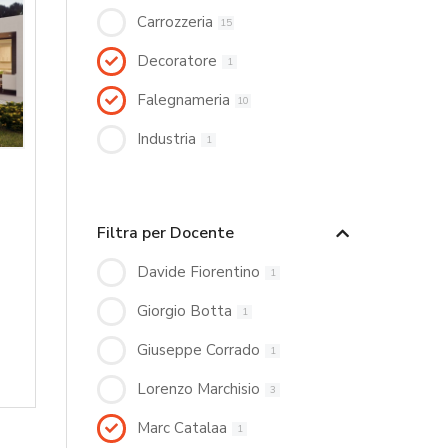
Carrozzeria
15
Decoratore
1
Falegnameria
10
Industria
1
Filtra per Docente
Davide Fiorentino
1
Giorgio Botta
1
Giuseppe Corrado
1
Lorenzo Marchisio
3
Marc Catalaa
1