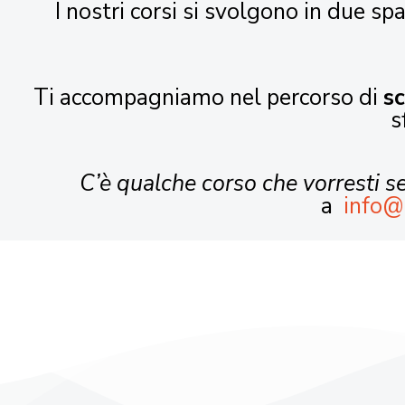
I nostri corsi si svolgono in due spa
Ti accompagniamo nel percorso di
s
s
C’è qualche corso che vorresti 
a
info@