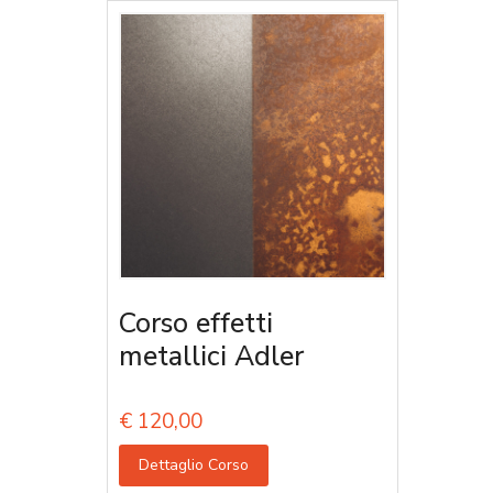
Corso effetti
metallici Adler
€
120,00
Dettaglio Corso