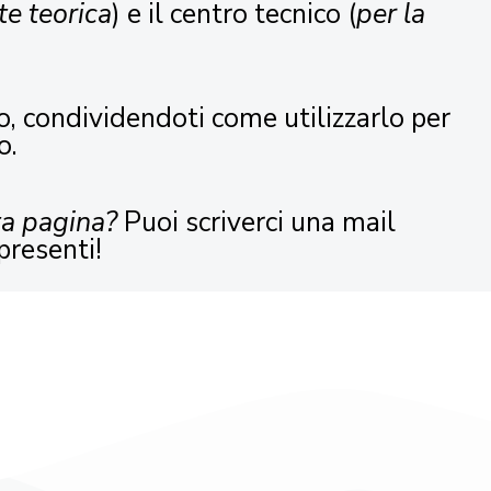
te teorica
) e il centro tecnico (
per la
o, condividendoti come utilizzarlo per
o.
ta pagina?
Puoi scriverci una mail
presenti!