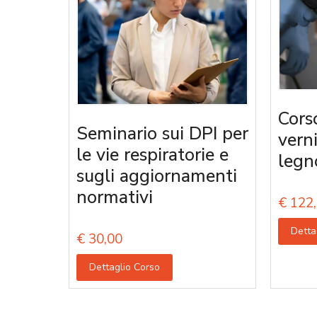
Cors
Seminario sui DPI per
vern
le vie respiratorie e
legn
sugli aggiornamenti
normativi
€
122,
Detta
€
30,00
Dettaglio Corso