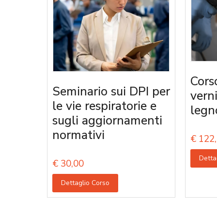
Cors
Seminario sui DPI per
vern
le vie respiratorie e
legn
sugli aggiornamenti
normativi
€
122,
Detta
€
30,00
Dettaglio Corso