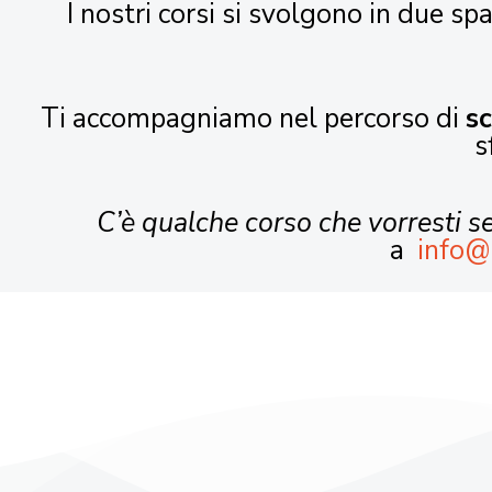
I nostri corsi si svolgono in due spa
Ti accompagniamo nel percorso di
s
s
C’è qualche corso che vorresti 
a
info@