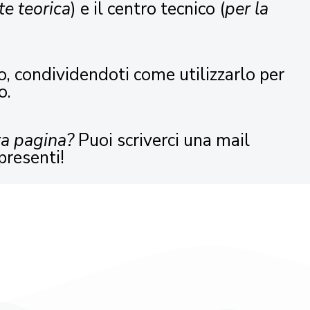
te teorica
) e il centro tecnico (
per la
o, condividendoti come utilizzarlo per
o.
ta pagina?
Puoi scriverci una mail
presenti!