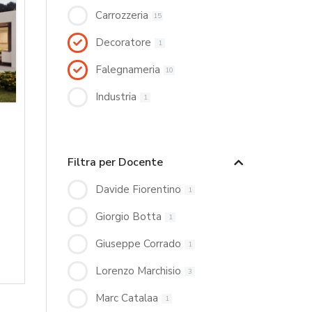
Carrozzeria
15
Decoratore
1
Falegnameria
10
Industria
1
Filtra per Docente
Davide Fiorentino
1
Giorgio Botta
1
Giuseppe Corrado
1
Lorenzo Marchisio
3
Marc Catalaa
1