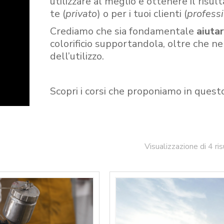
utilizzare al meglio e ottenere il risult
te (
privato
) o per i tuoi clienti (
professi
Crediamo che sia fondamentale
aiuta
colorificio supportandola, oltre che n
dell’utilizzo.
Scopri i corsi che proponiamo in quest
Visualizzazione di 4 ris