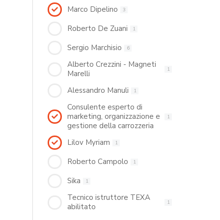
Marco Dipelino
3
Roberto De Zuani
1
Sergio Marchisio
6
Alberto Crezzini - Magneti
1
Marelli
Alessandro Manuli
1
Consulente esperto di
marketing, organizzazione e
1
gestione della carrozzeria
Lilov Myriam
1
Roberto Campolo
1
Sika
1
Tecnico istruttore TEXA
1
abilitato