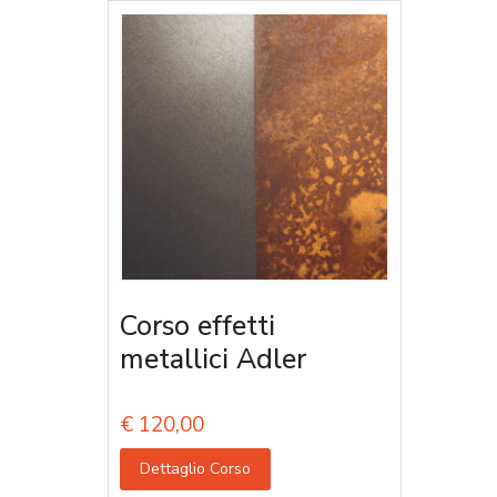
Corso effetti
metallici Adler
€
120,00
Dettaglio Corso