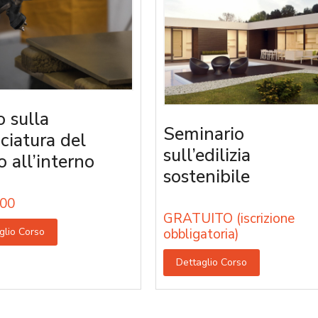
o sulla
Seminario
iciatura del
sull’edilizia
o all’interno
sostenibile
00
GRATUITO (iscrizione
glio Corso
obbligatoria)
Dettaglio Corso