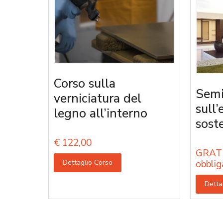
Corso sulla
Semi
verniciatura del
sull’
legno all’interno
sost
€
122,00
GRATU
Dettaglio Corso
obblig
Detta