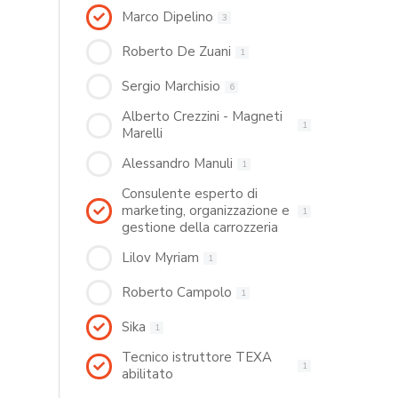
Marco Dipelino
3
Roberto De Zuani
1
Sergio Marchisio
6
Alberto Crezzini - Magneti
1
Marelli
Alessandro Manuli
1
Consulente esperto di
marketing, organizzazione e
1
gestione della carrozzeria
Lilov Myriam
1
Roberto Campolo
1
Sika
1
Tecnico istruttore TEXA
1
abilitato