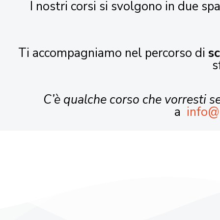
I nostri corsi si svolgono in due spa
Ti accompagniamo nel percorso di
s
s
C’è qualche corso che vorresti 
a
info@