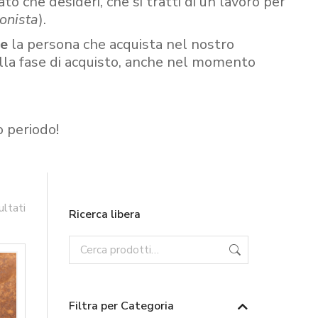
ato che desideri, che si tratti di un lavoro per
onista
).
re
la persona che acquista nel nostro
ella fase di acquisto, anche nel momento
o periodo!
ultati
Ricerca libera
Filtra per Categoria