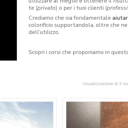
utilizzare al meglio e ottenere il risult
te (
privato
) o per i tuoi clienti (
professi
Crediamo che sia fondamentale
aiuta
colorificio supportandola, oltre che n
dell’utilizzo.
Scopri i corsi che proponiamo in quest
Visualizzazione di 3 ris