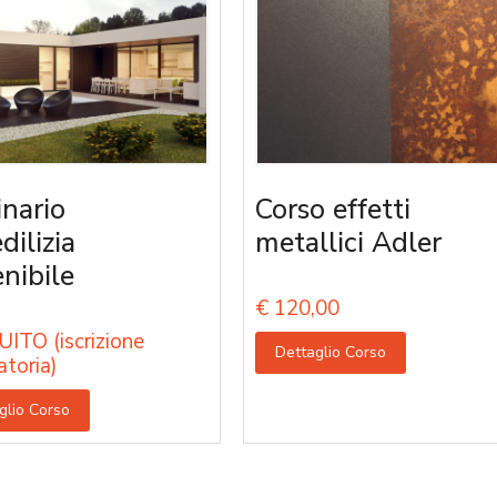
nario
Corso effetti
edilizia
metallici Adler
enibile
€
120,00
ITO (iscrizione
Dettaglio Corso
atoria)
glio Corso