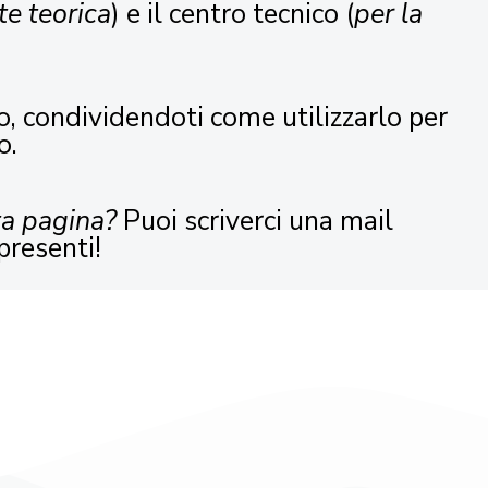
te teorica
) e il centro tecnico (
per la
o, condividendoti come utilizzarlo per
o.
ta pagina?
Puoi scriverci una mail
presenti!