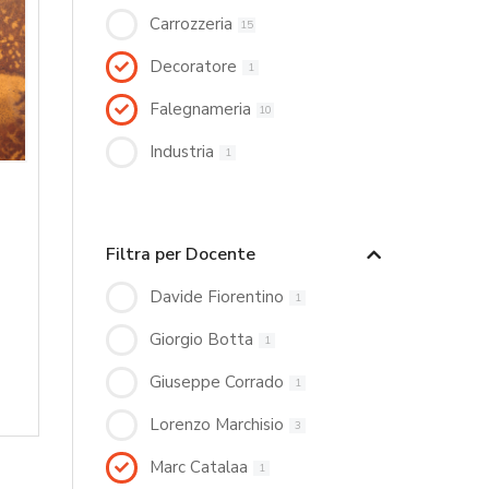
Carrozzeria
15
Decoratore
1
Falegnameria
10
Industria
1
Filtra per Docente
Davide Fiorentino
1
Giorgio Botta
1
Giuseppe Corrado
1
Lorenzo Marchisio
3
Marc Catalaa
1