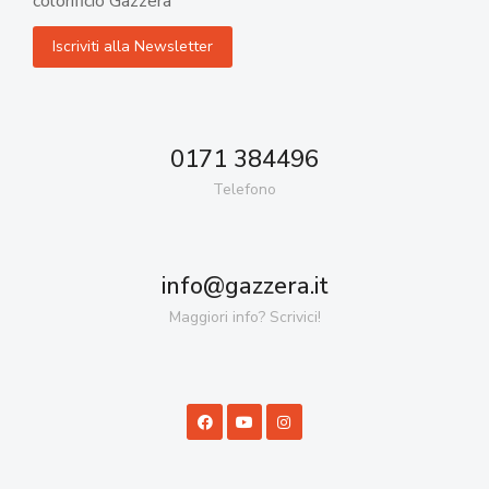
colorificio Gazzera
0171 384496
Telefono
info@gazzera.it
Maggiori info? Scrivici!