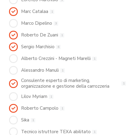
Marc Catalaa
1
Marco Dipelino
3
Roberto De Zuani
1
Sergio Marchisio
6
Alberto Crezzini - Magneti Marelli
1
Alessandro Manuli
1
Consulente esperto di marketing,
1
organizzazione e gestione della carrozzeria
Lilov Myriam
1
Roberto Campolo
1
Sika
1
Tecnico istruttore TEXA abilitato
1