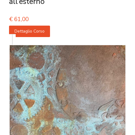
all’esterno
€
61,00
Dettaglio Corso