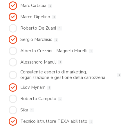
Marc Catalaa
1
Marco Dipelino
3
Roberto De Zuani
1
Sergio Marchisio
6
Alberto Crezzini - Magneti Marelli
1
Alessandro Manuli
1
Consulente esperto di marketing,
1
organizzazione e gestione della carrozzeria
Lilov Myriam
1
Roberto Campolo
1
Sika
1
Tecnico istruttore TEXA abilitato
1