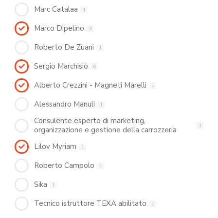
Marc Catalaa
1
Marco Dipelino
3
Roberto De Zuani
1
Sergio Marchisio
6
Alberto Crezzini - Magneti Marelli
1
Alessandro Manuli
1
Consulente esperto di marketing,
1
organizzazione e gestione della carrozzeria
Lilov Myriam
1
Roberto Campolo
1
Sika
1
Tecnico istruttore TEXA abilitato
1