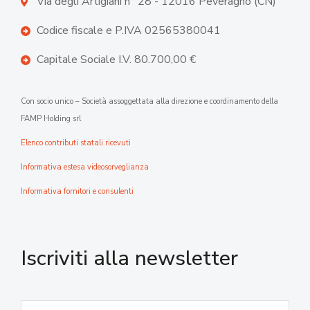
Via degli Artigiani n° 28 - 12016 Peveragno (CN)
Codice fiscale e P.IVA 02565380041
Capitale Sociale I.V. 80.700,00 €
Con socio unico – Società assoggettata alla direzione e coordinamento della
FAMP Holding srl
Elenco contributi statali ricevuti
Informativa estesa videosorveglianza
Informativa fornitori e consulenti
Iscriviti alla newsletter