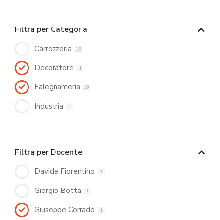
Filtra per Categoria
Carrozzeria
15
Decoratore
1
Falegnameria
10
Industria
1
Filtra per Docente
Davide Fiorentino
1
Giorgio Botta
1
Giuseppe Corrado
1