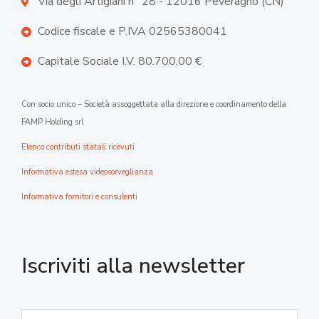
Via degli Artigiani n° 28 - 12016 Peveragno (CN)
Codice fiscale e P.IVA 02565380041
Capitale Sociale I.V. 80.700,00 €
Con socio unico – Società assoggettata alla direzione e coordinamento della
FAMP Holding srl
Elenco contributi statali ricevuti
Informativa estesa videosorveglianza
Informativa fornitori e consulenti
Iscriviti alla newsletter