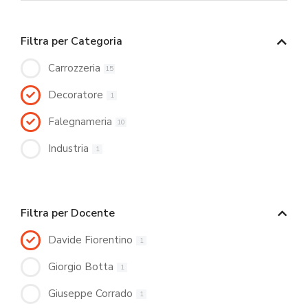
Filtra per Categoria
Carrozzeria
15
Decoratore
1
Falegnameria
10
Industria
1
Filtra per Docente
Davide Fiorentino
1
Giorgio Botta
1
Giuseppe Corrado
1