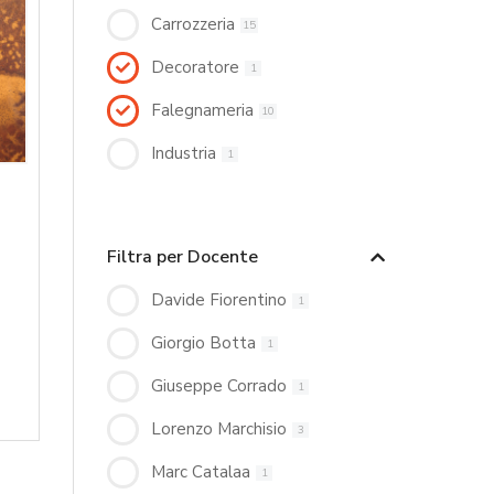
Carrozzeria
15
Decoratore
1
Falegnameria
10
Industria
1
Filtra per Docente
Davide Fiorentino
1
Giorgio Botta
1
Giuseppe Corrado
1
Lorenzo Marchisio
3
Marc Catalaa
1