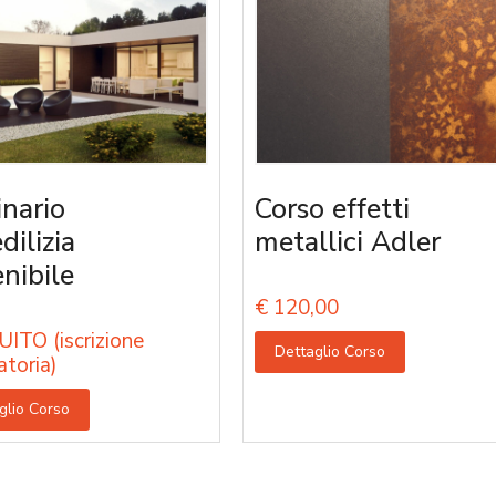
nario
Corso effetti
edilizia
metallici Adler
enibile
€
120,00
ITO (iscrizione
Dettaglio Corso
atoria)
glio Corso