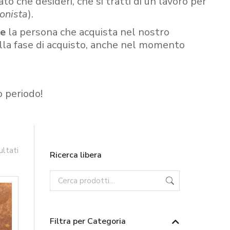
ato che desideri, che si tratti di un lavoro per
onista
).
re
la persona che acquista nel nostro
ella fase di acquisto, anche nel momento
o periodo!
ultati
Ricerca libera
Filtra per Categoria