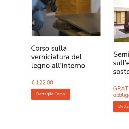
Corso sulla
Semi
verniciatura del
sull’
legno all’interno
sost
€
122,00
GRATU
Dettaglio Corso
obblig
Detta