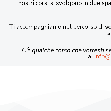
I nostri corsi si svolgono in due spa
Ti accompagniamo nel percorso di
s
s
C’è qualche corso che vorresti 
a
info@