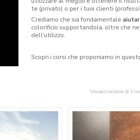
utilizzare al meglio e ottenere il risult
te (
privato
) o per i tuoi clienti (
professi
Crediamo che sia fondamentale
aiuta
colorificio supportandola, oltre che n
dell’utilizzo.
Scopri i corsi che proponiamo in quest
Visualizzazione di 3 ris