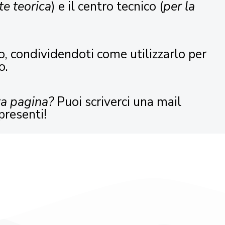
te teorica
) e il centro tecnico (
per la
o, condividendoti come utilizzarlo per
o.
ta pagina?
Puoi scriverci una mail
presenti!