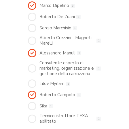
Marco Dipelino
3
Roberto De Zuani
1
Sergio Marchisio
6
Alberto Crezzini - Magneti
1
Marelli
Alessandro Manuli
1
Consulente esperto di
marketing, organizzazione e
1
gestione della carrozzeria
Lilov Myriam
1
Roberto Campolo
1
Sika
1
Tecnico istruttore TEXA
1
abilitato