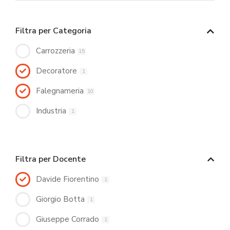
Filtra per Categoria
Carrozzeria
15
Decoratore
1
Falegnameria
10
Industria
1
Filtra per Docente
Davide Fiorentino
1
Giorgio Botta
1
Giuseppe Corrado
1