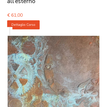
all’esterno
€
61,00
Dettaglio Corso