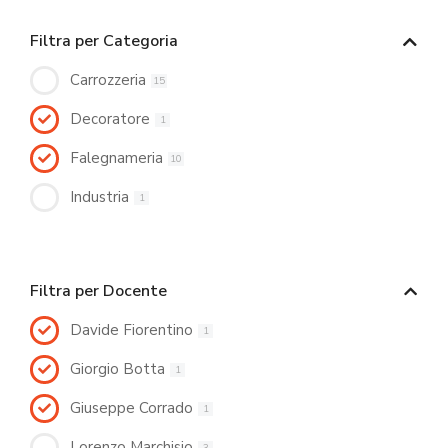
Filtra per Categoria
Carrozzeria
15
Decoratore
1
Falegnameria
10
Industria
1
Filtra per Docente
Davide Fiorentino
1
Giorgio Botta
1
Giuseppe Corrado
1
Lorenzo Marchisio
3