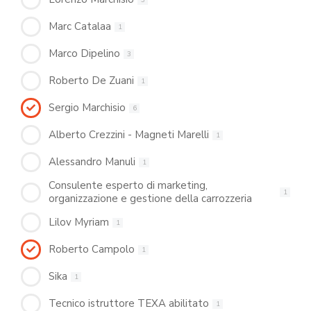
Marc Catalaa
1
Marco Dipelino
3
Roberto De Zuani
1
Sergio Marchisio
6
Alberto Crezzini - Magneti Marelli
1
Alessandro Manuli
1
Consulente esperto di marketing,
1
organizzazione e gestione della carrozzeria
Lilov Myriam
1
Roberto Campolo
1
Sika
1
Tecnico istruttore TEXA abilitato
1