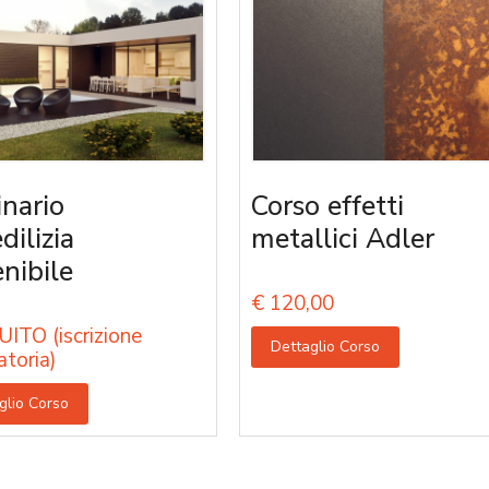
nario
Corso effetti
edilizia
metallici Adler
enibile
€
120,00
ITO (iscrizione
Dettaglio Corso
atoria)
glio Corso