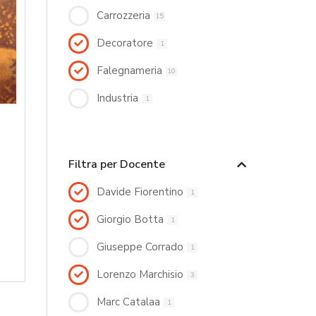
Carrozzeria
15
Decoratore
1
Falegnameria
10
Industria
1
Filtra per Docente
Davide Fiorentino
1
Giorgio Botta
1
Giuseppe Corrado
1
Lorenzo Marchisio
3
Marc Catalaa
1