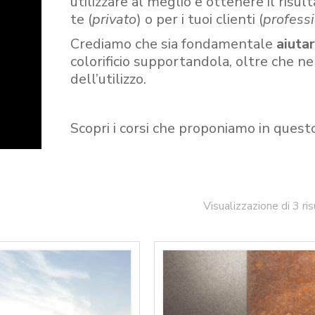
utilizzare al meglio e ottenere il risult
te (
privato
) o per i tuoi clienti (
professi
Crediamo che sia fondamentale
aiuta
colorificio supportandola, oltre che n
dell’utilizzo.
Scopri i corsi che proponiamo in quest
Visualizzazione di 3 ris