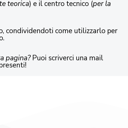
te teorica
) e il centro tecnico (
per la
o, condividendoti come utilizzarlo per
o.
ta pagina?
Puoi scriverci una mail
presenti!