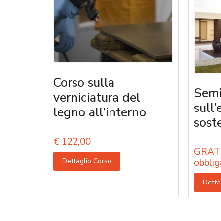
Corso sulla
Semi
verniciatura del
sull’
legno all’interno
sost
€
122,00
GRATU
Dettaglio Corso
obblig
Detta