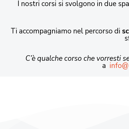
I nostri corsi si svolgono in due spa
Ti accompagniamo nel percorso di
s
s
C’è qualche corso che vorresti 
a
info@