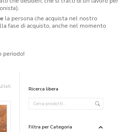
ato che desideri, che si tratti di un lavoro per
onista
).
re
la persona che acquista nel nostro
ella fase di acquisto, anche nel momento
o periodo!
ultati
Ricerca libera
Filtra per Categoria