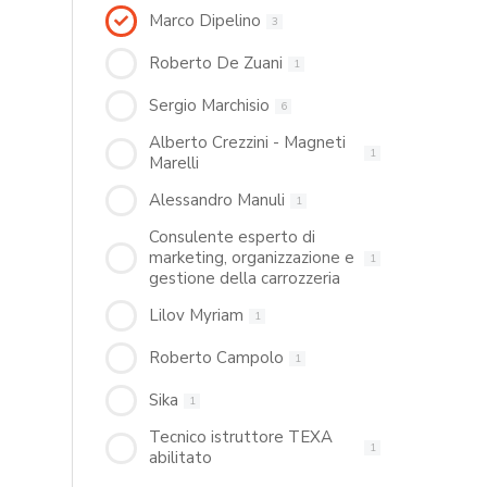
Marco Dipelino
3
Roberto De Zuani
1
Sergio Marchisio
6
Alberto Crezzini - Magneti
1
Marelli
Alessandro Manuli
1
Consulente esperto di
marketing, organizzazione e
1
gestione della carrozzeria
Lilov Myriam
1
Roberto Campolo
1
Sika
1
Tecnico istruttore TEXA
1
abilitato