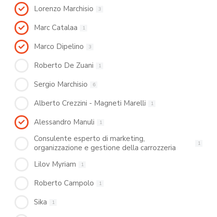
Lorenzo Marchisio
3
Marc Catalaa
1
Marco Dipelino
3
Roberto De Zuani
1
Sergio Marchisio
6
Alberto Crezzini - Magneti Marelli
1
Alessandro Manuli
1
Consulente esperto di marketing,
1
organizzazione e gestione della carrozzeria
Lilov Myriam
1
Roberto Campolo
1
Sika
1