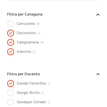
Filtra per Categoria
Carrozzeria
15
Decoratore
1
Falegnameria
10
Industria
1
Filtra per Docente
Davide Fiorentino
1
Giorgio Botta
1
Giuseppe Corrado
1