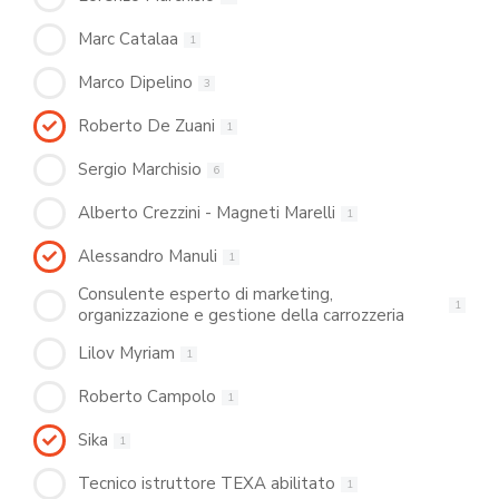
Marc Catalaa
1
Marco Dipelino
3
Roberto De Zuani
1
Sergio Marchisio
6
Alberto Crezzini - Magneti Marelli
1
Alessandro Manuli
1
Consulente esperto di marketing,
1
organizzazione e gestione della carrozzeria
Lilov Myriam
1
Roberto Campolo
1
Sika
1
Tecnico istruttore TEXA abilitato
1