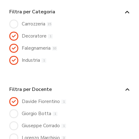
Filtra per Categoria
Carrozzeria
15
Decoratore
1
Falegnameria
10
Industria
1
Filtra per Docente
Davide Fiorentino
1
Giorgio Botta
1
Giuseppe Corrado
1
Lorenzo Marchisio
3