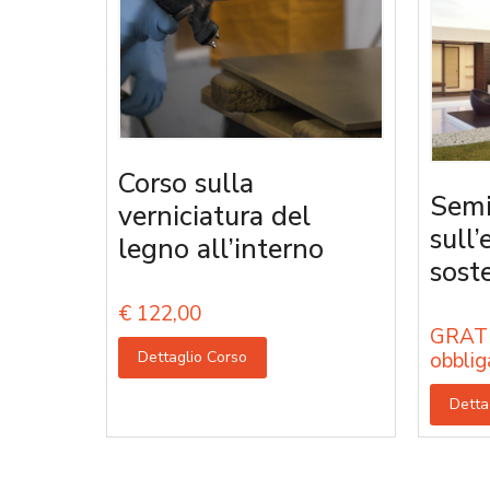
Corso sulla
Semi
verniciatura del
sull’
legno all’interno
sost
€
122,00
GRATU
Dettaglio Corso
obblig
Detta