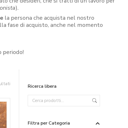
ato che desideri, che si tratti di un lavoro per
onista
).
re
la persona che acquista nel nostro
ella fase di acquisto, anche nel momento
o periodo!
ultati
Ricerca libera
Filtra per Categoria