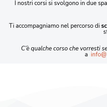
I nostri corsi si svolgono in due spa
Ti accompagniamo nel percorso di
s
s
C’è qualche corso che vorresti 
a
info@