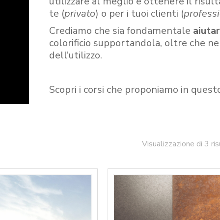
utilizzare al meglio e ottenere il risult
te (
privato
) o per i tuoi clienti (
professi
Crediamo che sia fondamentale
aiuta
colorificio supportandola, oltre che n
dell’utilizzo.
Scopri i corsi che proponiamo in quest
Visualizzazione di 3 ris