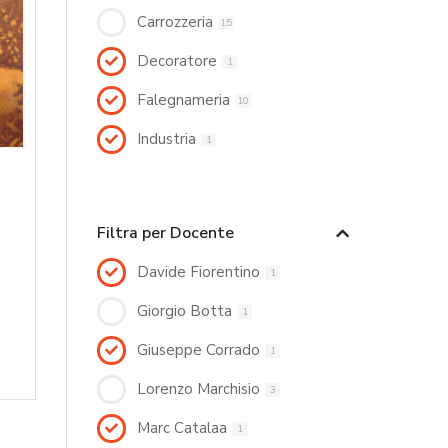
Carrozzeria
15
Decoratore
1
Falegnameria
10
Industria
1
Filtra per Docente
Davide Fiorentino
1
Giorgio Botta
1
Giuseppe Corrado
1
Lorenzo Marchisio
3
Marc Catalaa
1