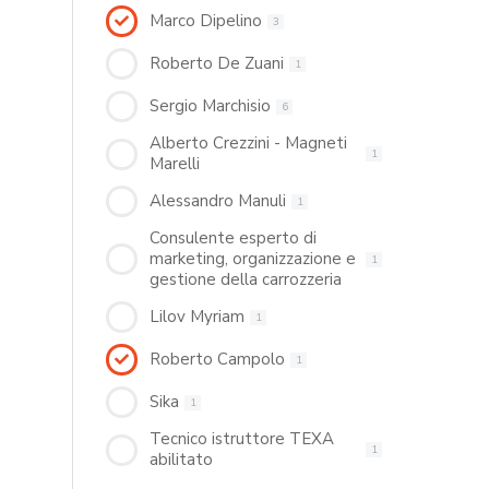
Marco Dipelino
3
Roberto De Zuani
1
Sergio Marchisio
6
Alberto Crezzini - Magneti
1
Marelli
Alessandro Manuli
1
Consulente esperto di
marketing, organizzazione e
1
gestione della carrozzeria
Lilov Myriam
1
Roberto Campolo
1
Sika
1
Tecnico istruttore TEXA
1
abilitato