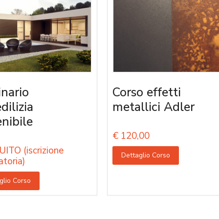
nario
Corso effetti
edilizia
metallici Adler
enibile
€
120,00
ITO (iscrizione
Dettaglio Corso
atoria)
glio Corso