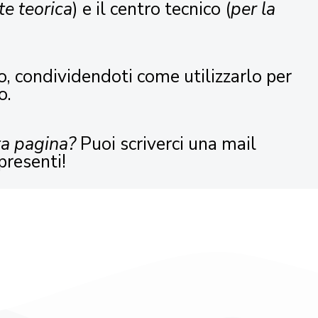
te teorica
) e il centro tecnico (
per la
o, condividendoti come utilizzarlo per
o.
ta pagina?
Puoi scriverci una mail
presenti!