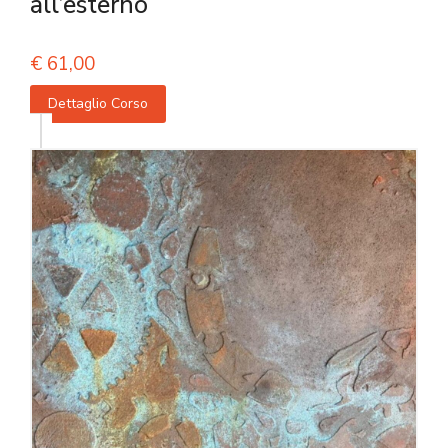
all’esterno
€
61,00
Dettaglio Corso