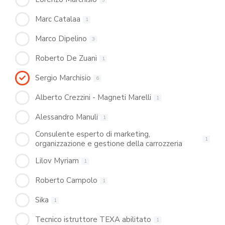
Marc Catalaa
1
Marco Dipelino
3
Roberto De Zuani
1
Sergio Marchisio
6
Alberto Crezzini - Magneti Marelli
1
Alessandro Manuli
1
Consulente esperto di marketing,
1
organizzazione e gestione della carrozzeria
Lilov Myriam
1
Roberto Campolo
1
Sika
1
Tecnico istruttore TEXA abilitato
1