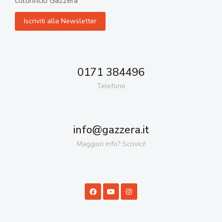
colorificio Gazzera
0171 384496
Telefono
info@gazzera.it
Maggiori info? Scrivici!