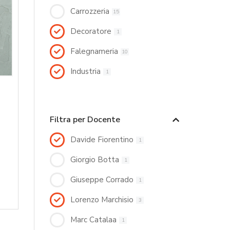
Carrozzeria
15
Decoratore
1
Falegnameria
10
Industria
1
Filtra per Docente
Davide Fiorentino
1
Giorgio Botta
1
Giuseppe Corrado
1
Lorenzo Marchisio
3
Marc Catalaa
1