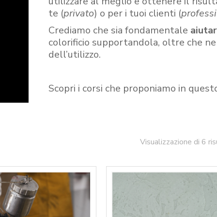
utilizzare al meglio e ottenere il risult
te (
privato
) o per i tuoi clienti (
professi
Crediamo che sia fondamentale
aiuta
colorificio supportandola, oltre che n
dell’utilizzo.
Scopri i corsi che proponiamo in quest
Visualizzazione di 6 ris