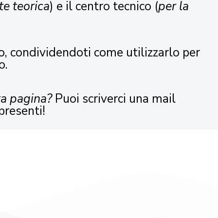
te teorica
) e il centro tecnico (
per la
o, condividendoti come utilizzarlo per
o.
ta pagina?
Puoi scriverci una mail
presenti!