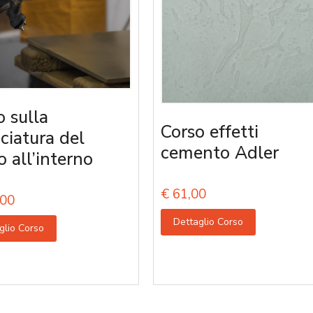
o sulla
Corso effetti
iciatura del
cemento Adler
o all’interno
€
61,00
00
Dettaglio Corso
glio Corso