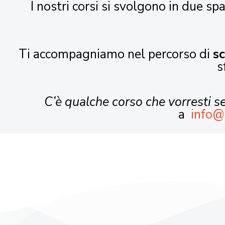
I nostri corsi si svolgono in due spa
Ti accompagniamo nel percorso di
s
s
C’è qualche corso che vorresti 
a
info@