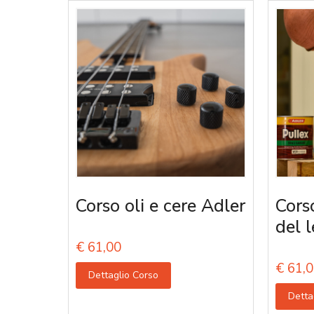
Corso oli e cere Adler
Corso
del 
€
61,00
€
61,0
Dettaglio Corso
Detta