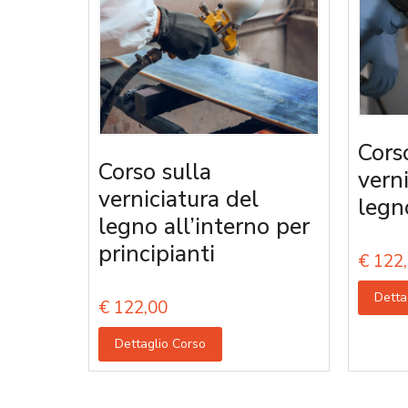
Cors
Corso sulla
vern
verniciatura del
legn
legno all’interno per
principianti
€
122,
Detta
€
122,00
Dettaglio Corso