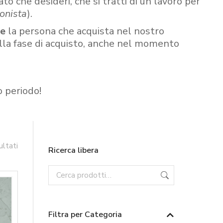
ato che desideri, che si tratti di un lavoro per
onista
).
re
la persona che acquista nel nostro
ella fase di acquisto, anche nel momento
o periodo!
ultati
Ricerca libera
Filtra per Categoria