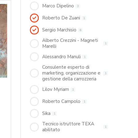
Marco Dipelino
3
Roberto De Zuani
1
Sergio Marchisio
6
Alberto Crezzini - Magneti
1
Marelli
Alessandro Manuli
1
Consulente esperto di
marketing, organizzazione e
1
gestione della carrozzeria
Lilov Myriam
1
Roberto Campolo
1
Sika
1
Tecnico istruttore TEXA
1
abilitato