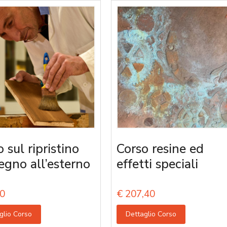
 sul ripristino
Corso resine ed
legno all’esterno
effetti speciali
0
€
207,40
glio Corso
Dettaglio Corso