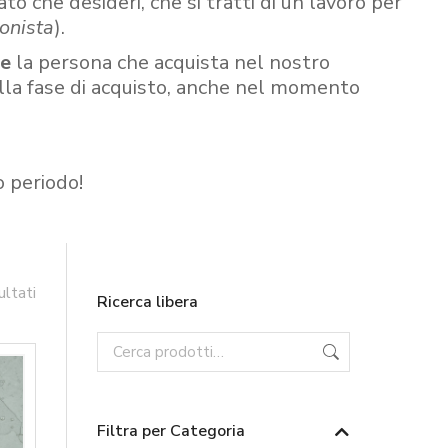
ato che desideri, che si tratti di un lavoro per
onista
).
re
la persona che acquista nel nostro
ella fase di acquisto, anche nel momento
o periodo!
ultati
Ricerca libera
Filtra per Categoria