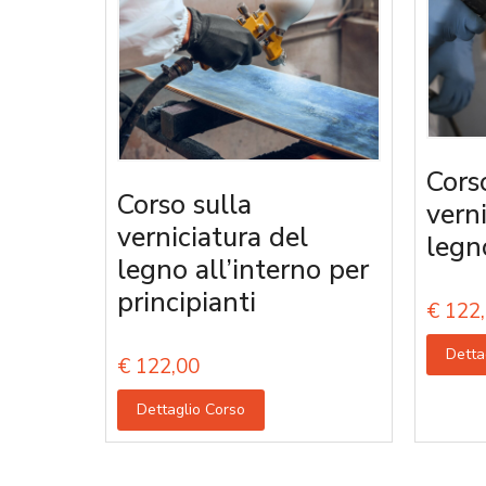
Cors
Corso sulla
vern
verniciatura del
legn
legno all’interno per
principianti
€
122,
Detta
€
122,00
Dettaglio Corso