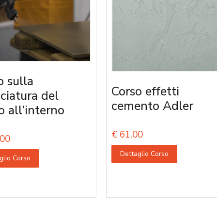
o sulla
Corso effetti
iciatura del
cemento Adler
o all’interno
€
61,00
00
Dettaglio Corso
glio Corso