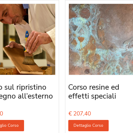
 sul ripristino
Corso resine ed
legno all’esterno
effetti speciali
0
€
207,40
glio Corso
Dettaglio Corso