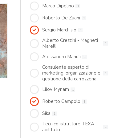
Marco Dipelino
3
Roberto De Zuani
1
Sergio Marchisio
6
Alberto Crezzini - Magneti
1
Marelli
Alessandro Manuli
1
Consulente esperto di
marketing, organizzazione e
1
gestione della carrozzeria
Lilov Myriam
1
Roberto Campolo
1
Sika
1
Tecnico istruttore TEXA
1
abilitato