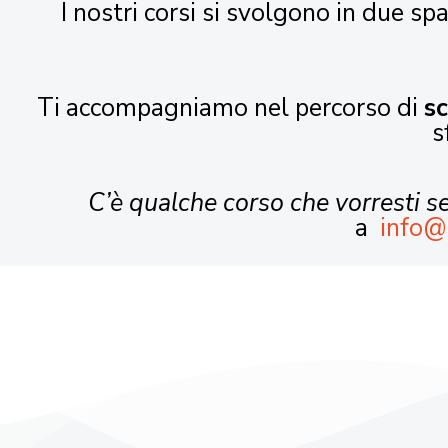
I nostri corsi si svolgono in due spa
Ti accompagniamo nel percorso di
s
s
C’è qualche corso che vorresti 
a
info@