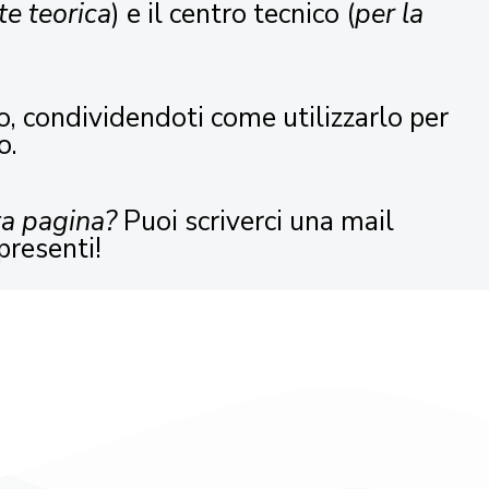
te teorica
) e il centro tecnico (
per la
o, condividendoti come utilizzarlo per
o.
ta pagina?
Puoi scriverci una mail
presenti!