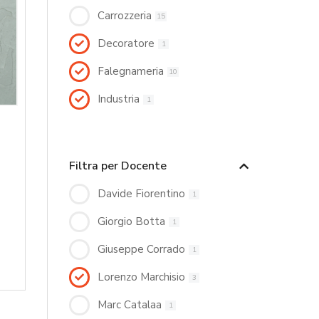
Carrozzeria
15
Decoratore
1
Falegnameria
10
Industria
1
Filtra per Docente
Davide Fiorentino
1
Giorgio Botta
1
Giuseppe Corrado
1
Lorenzo Marchisio
3
Marc Catalaa
1