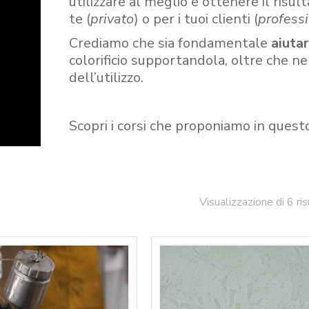
utilizzare al meglio e ottenere il risult
te (
privato
) o per i tuoi clienti (
professi
Crediamo che sia fondamentale
aiuta
colorificio supportandola, oltre che n
dell’utilizzo.
Scopri i corsi che proponiamo in quest
Visualizzazione di 6 ris