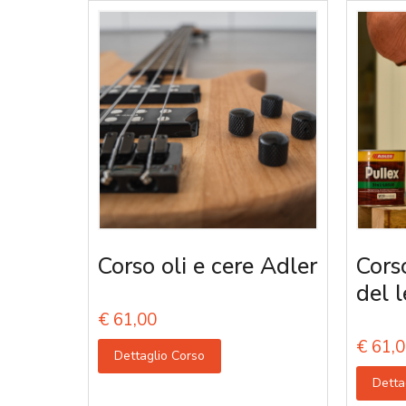
Corso oli e cere Adler
Corso
del 
€
61,00
€
61,0
Dettaglio Corso
Detta