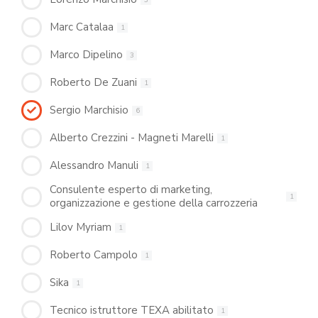
Marc Catalaa
1
Marco Dipelino
3
Roberto De Zuani
1
Sergio Marchisio
6
Alberto Crezzini - Magneti Marelli
1
Alessandro Manuli
1
Consulente esperto di marketing,
1
organizzazione e gestione della carrozzeria
Lilov Myriam
1
Roberto Campolo
1
Sika
1
Tecnico istruttore TEXA abilitato
1