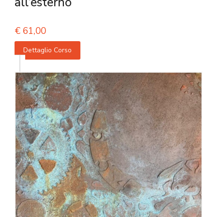
all’esterno
€
61,00
Dettaglio Corso