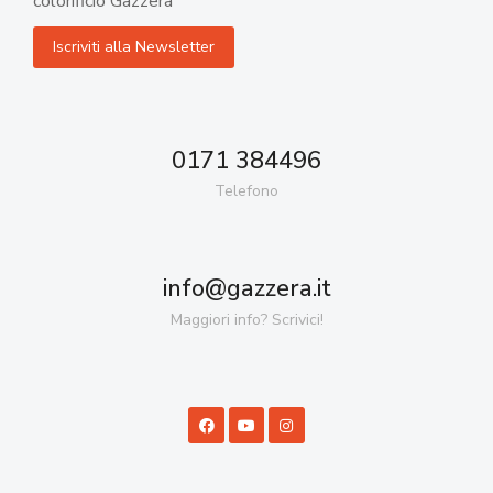
colorificio Gazzera
0171 384496
Telefono
info@gazzera.it
Maggiori info? Scrivici!