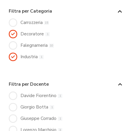
Filtra per Categoria
Carrozzeria
15
Decoratore
1
Falegnameria
10
Industria
1
Filtra per Docente
Davide Fiorentino
1
Giorgio Botta
1
Giuseppe Corrado
1
Lorenzo Marchisio
3