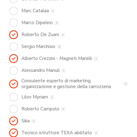
Marc Catalaa
1
Marco Dipelino
3
Roberto De Zuani
1
Sergio Marchisio
6
Alberto Crezzini - Magneti Marelli
1
Alessandro Manuli
1
Consulente esperto di marketing,
1
organizzazione e gestione della carrozzeria
Lilov Myriam
1
Roberto Campolo
1
Sika
1
Tecnico istruttore TEXA abilitato
1