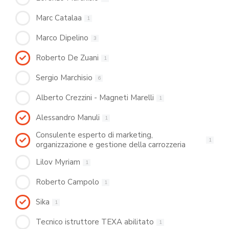
Marc Catalaa
1
Marco Dipelino
3
Roberto De Zuani
1
Sergio Marchisio
6
Alberto Crezzini - Magneti Marelli
1
Alessandro Manuli
1
Consulente esperto di marketing,
1
organizzazione e gestione della carrozzeria
Lilov Myriam
1
Roberto Campolo
1
Sika
1
Tecnico istruttore TEXA abilitato
1