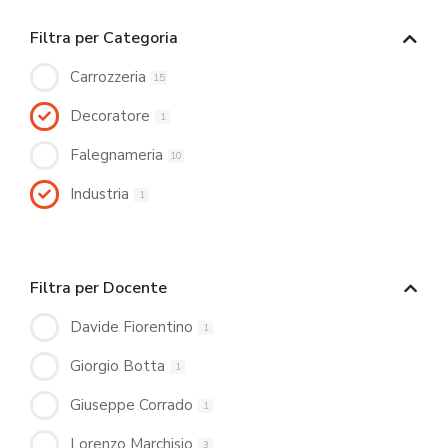
Filtra per Categoria
Carrozzeria
15
Decoratore
1
Falegnameria
10
Industria
1
Filtra per Docente
Davide Fiorentino
1
Giorgio Botta
1
Giuseppe Corrado
1
Lorenzo Marchisio
3