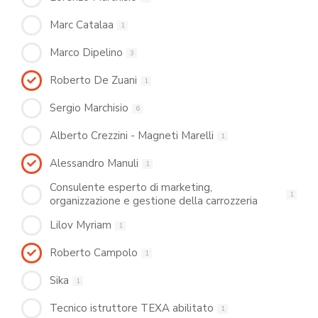
Marc Catalaa
1
Marco Dipelino
3
Roberto De Zuani
1
Sergio Marchisio
6
Alberto Crezzini - Magneti Marelli
1
Alessandro Manuli
1
Consulente esperto di marketing,
1
organizzazione e gestione della carrozzeria
Lilov Myriam
1
Roberto Campolo
1
Sika
1
Tecnico istruttore TEXA abilitato
1