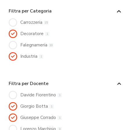
Filtra per Categoria
Carrozzeria
15
Decoratore
1
Falegnameria
10
Industria
1
Filtra per Docente
Davide Fiorentino
1
Giorgio Botta
1
Giuseppe Corrado
1
Lorenzo Marchisio
3