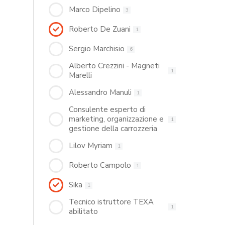
Marco Dipelino
3
Roberto De Zuani
1
Sergio Marchisio
6
Alberto Crezzini - Magneti
1
Marelli
Alessandro Manuli
1
Consulente esperto di
marketing, organizzazione e
1
gestione della carrozzeria
Lilov Myriam
1
Roberto Campolo
1
Sika
1
Tecnico istruttore TEXA
1
abilitato