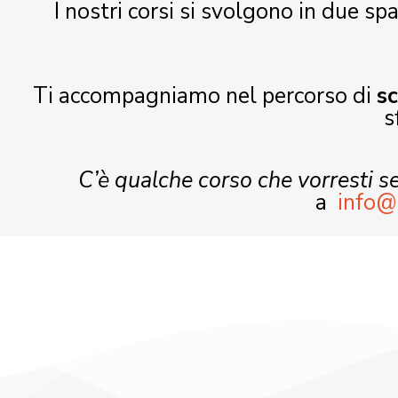
I nostri corsi si svolgono in due spa
Ti accompagniamo nel percorso di
s
s
C’è qualche corso che vorresti 
a
info@