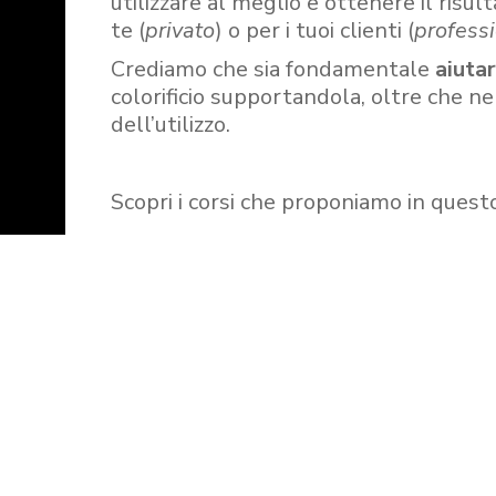
utilizzare al meglio e ottenere il risult
te (
privato
) o per i tuoi clienti (
professi
Crediamo che sia fondamentale
aiuta
colorificio supportandola, oltre che n
dell’utilizzo.
Scopri i corsi che proponiamo in quest