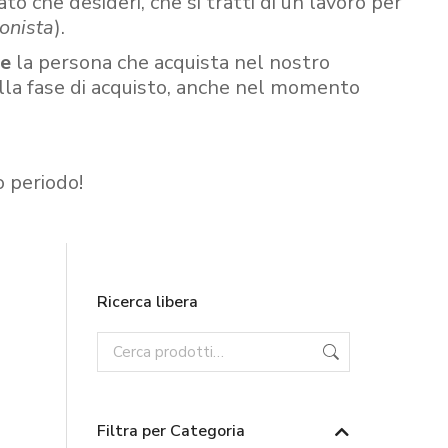
ato che desideri, che si tratti di un lavoro per
onista
).
re
la persona che acquista nel nostro
ella fase di acquisto, anche nel momento
o periodo!
Ricerca libera
Filtra per Categoria