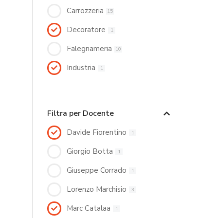
Carrozzeria
15
Decoratore
1
Falegnameria
10
Industria
1
Filtra per Docente
Davide Fiorentino
1
Giorgio Botta
1
Giuseppe Corrado
1
Lorenzo Marchisio
3
Marc Catalaa
1