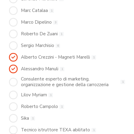
Marc Catalaa
1
Marco Dipelino
3
Roberto De Zuani
1
Sergio Marchisio
6
Alberto Crezzini - Magneti Marelli
1
Alessandro Manuli
1
Consulente esperto di marketing,
1
organizzazione e gestione della carrozzeria
Lilov Myriam
1
Roberto Campolo
1
Sika
1
Tecnico istruttore TEXA abilitato
1