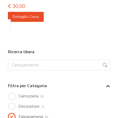
€
30,00
Dettaglio Corso
Ricerca libera
Filtra per Categoria
Carrozzeria
15
Decoratore
1
Falegnameria
10