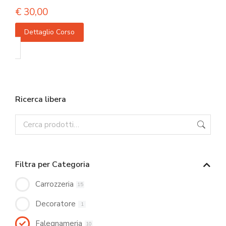
€
30,00
Dettaglio Corso
Ricerca libera
Filtra per Categoria
Carrozzeria
15
Decoratore
1
Falegnameria
10