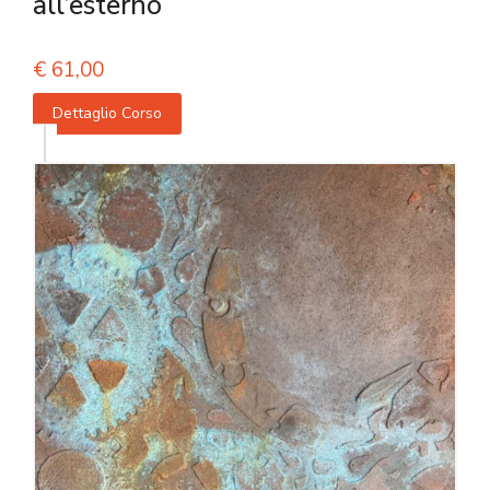
all’esterno
€
61,00
Dettaglio Corso