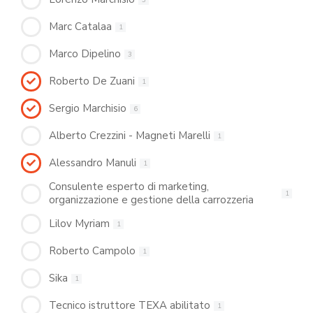
Marc Catalaa
1
Marco Dipelino
3
Roberto De Zuani
1
Sergio Marchisio
6
Alberto Crezzini - Magneti Marelli
1
Alessandro Manuli
1
Consulente esperto di marketing,
1
organizzazione e gestione della carrozzeria
Lilov Myriam
1
Roberto Campolo
1
Sika
1
Tecnico istruttore TEXA abilitato
1