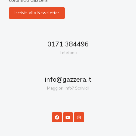
colorificio Gazzera
0171 384496
Telefono
info@gazzera.it
Maggiori info? Scrivici!