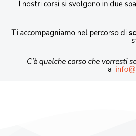
I nostri corsi si svolgono in due spa
Ti accompagniamo nel percorso di
s
s
C’è qualche corso che vorresti 
a
info@