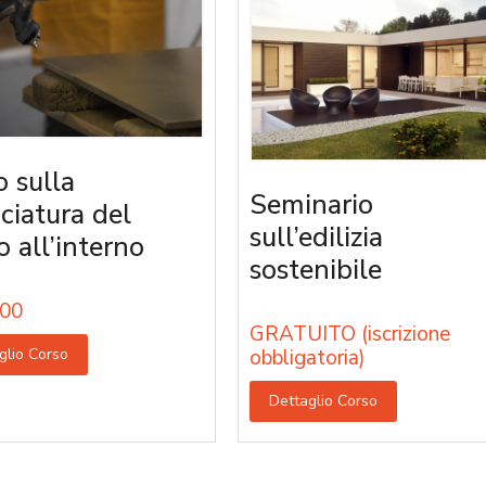
o sulla
Seminario
iciatura del
sull’edilizia
o all’interno
sostenibile
00
GRATUITO (iscrizione
glio Corso
obbligatoria)
Dettaglio Corso