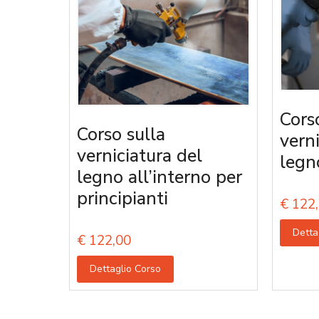
Cors
Corso sulla
vern
verniciatura del
legn
legno all’interno per
principianti
€
122,
Detta
€
122,00
Dettaglio Corso