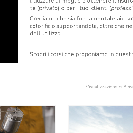
utilizzare al meglio e ottenere il risult
te (
privato
) o per i tuoi clienti (
professi
Crediamo che sia fondamentale
aiuta
colorificio supportandola, oltre che n
dell’utilizzo.
Scopri i corsi che proponiamo in quest
Visualizzazione di 8 ris