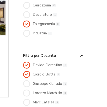
Carrozzeria
15
Decoratore
1
Falegnameria
10
Industria
1
Filtra per Docente
Davide Fiorentino
1
Giorgio Botta
1
Giuseppe Corrado
1
Lorenzo Marchisio
3
Marc Catalaa
1