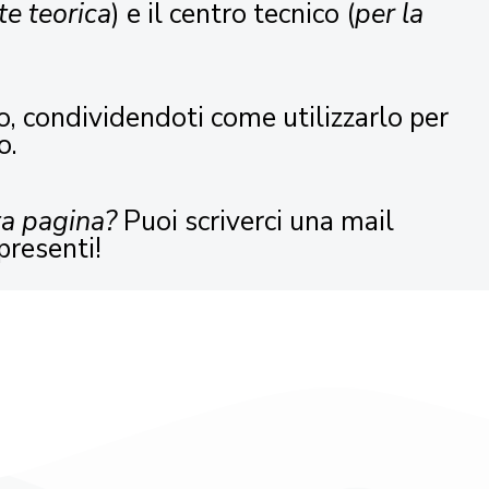
te teorica
) e il centro tecnico (
per la
o, condividendoti come utilizzarlo per
o.
ta pagina?
Puoi scriverci una mail
presenti!