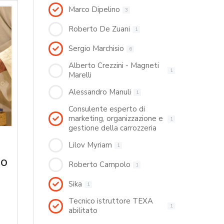
Marco Dipelino
3
Roberto De Zuani
1
Sergio Marchisio
6
Alberto Crezzini - Magneti
1
Marelli
Alessandro Manuli
1
Consulente esperto di
marketing, organizzazione e
1
gestione della carrozzeria
Lilov Myriam
1
no
Roberto Campolo
1
Sika
1
Tecnico istruttore TEXA
1
abilitato