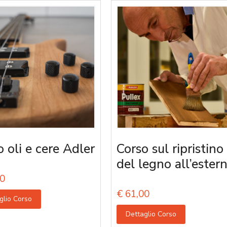
o oli e cere Adler
Corso sul ripristino
del legno all’ester
0
€
61,00
glio Corso
Dettaglio Corso