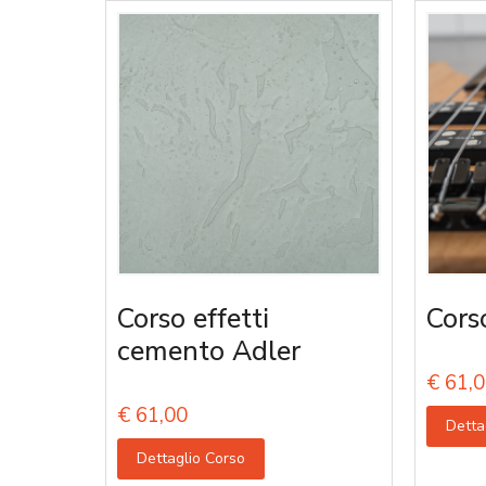
Corso effetti
Cors
cemento Adler
€
61,0
€
61,00
Detta
Dettaglio Corso