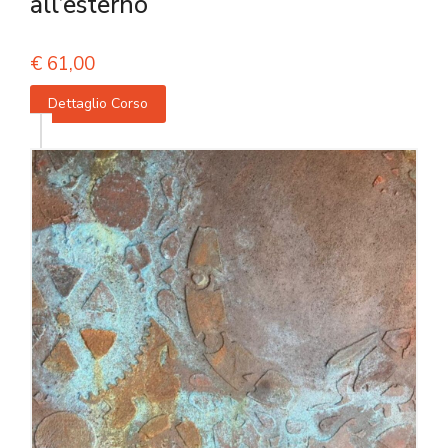
all’esterno
€
61,00
Dettaglio Corso