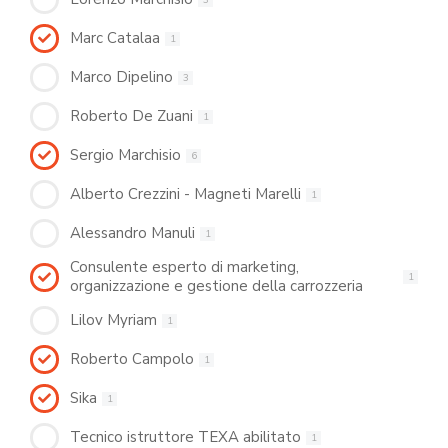
Marc Catalaa
1
Marco Dipelino
3
Roberto De Zuani
1
Sergio Marchisio
6
Alberto Crezzini - Magneti Marelli
1
Alessandro Manuli
1
Consulente esperto di marketing,
1
organizzazione e gestione della carrozzeria
Lilov Myriam
1
Roberto Campolo
1
Sika
1
Tecnico istruttore TEXA abilitato
1