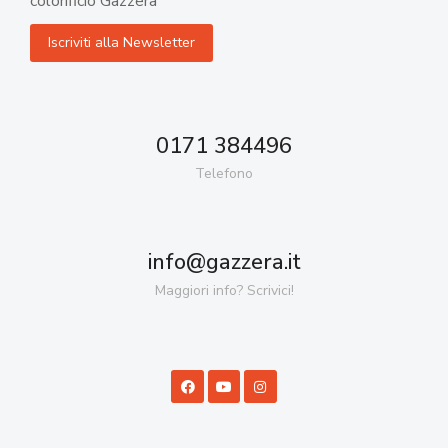
colorificio Gazzera
0171 384496
Telefono
info@gazzera.it
Maggiori info? Scrivici!