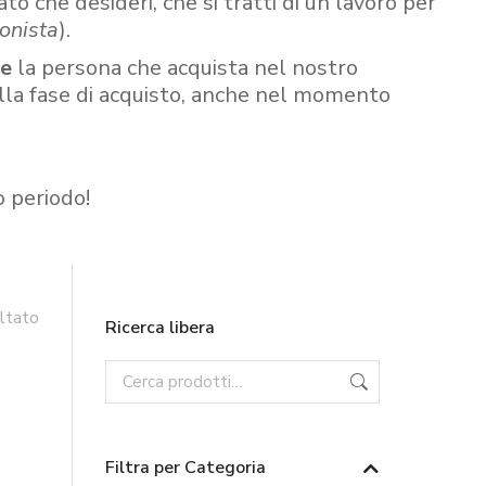
ato che desideri, che si tratti di un lavoro per
onista
).
re
la persona che acquista nel nostro
ella fase di acquisto, anche nel momento
o periodo!
ultato
Ricerca libera
Filtra per Categoria