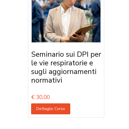
Seminario sui DPI per
le vie respiratorie e
sugli aggiornamenti
normativi
€
30,00
Dettaglio Corso