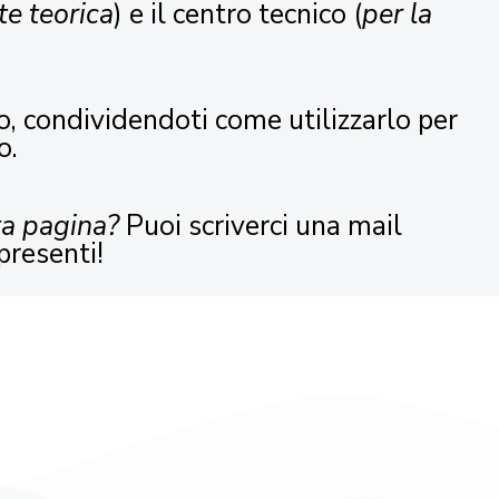
te teorica
) e il centro tecnico (
per la
o, condividendoti come utilizzarlo per
o.
ta pagina?
Puoi scriverci una mail
presenti!