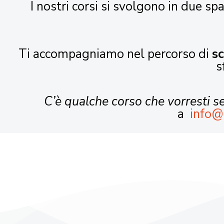
I nostri corsi si svolgono in due spa
Ti accompagniamo nel percorso di
s
s
C’è qualche corso che vorresti 
a
info@