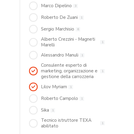
Marco Dipelino
3
Roberto De Zuani
1
Sergio Marchisio
6
Alberto Crezzini - Magneti
1
Marelli
Alessandro Manuli
1
Consulente esperto di
marketing, organizzazione e
1
gestione della carrozzeria
Lilov Myriam
1
Roberto Campolo
1
Sika
1
Tecnico istruttore TEXA
1
abilitato