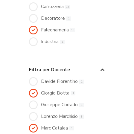
Carrozzeria
15
Decoratore
1
Falegnameria
10
Industria
1
Filtra per Docente
Davide Fiorentino
1
Giorgio Botta
1
Giuseppe Corrado
1
Lorenzo Marchisio
3
Marc Catalaa
1