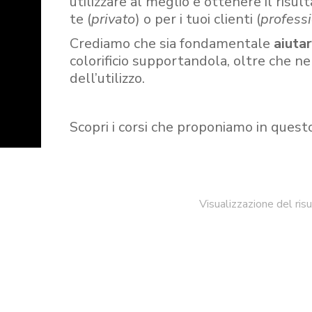
utilizzare al meglio e ottenere il risult
te (
privato
) o per i tuoi clienti (
professi
Crediamo che sia fondamentale
aiuta
colorificio supportandola, oltre che n
dell’utilizzo.
Scopri i corsi che proponiamo in quest
Visualizzazione del ris