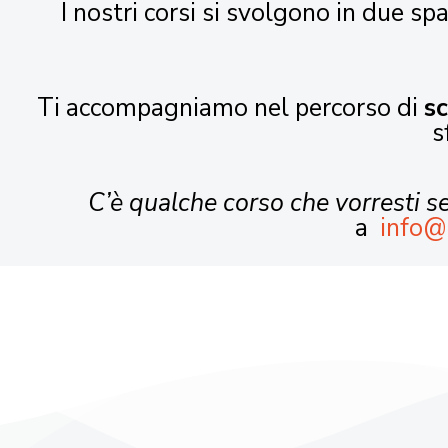
I nostri corsi si svolgono in due spa
Ti accompagniamo nel percorso di
s
s
C’è qualche corso che vorresti 
a
info@