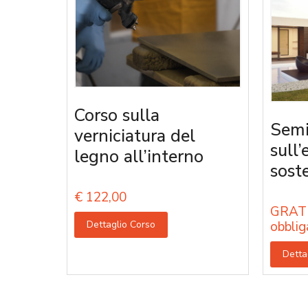
Corso sulla
Semi
verniciatura del
sull’
legno all’interno
sost
€
122,00
GRATU
Dettaglio Corso
obblig
Detta