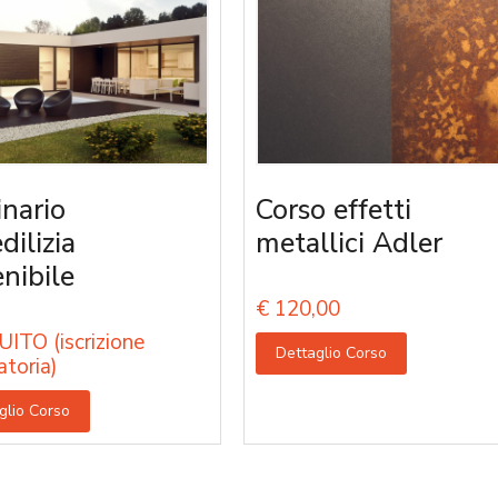
nario
Corso effetti
edilizia
metallici Adler
enibile
€
120,00
ITO (iscrizione
Dettaglio Corso
atoria)
glio Corso