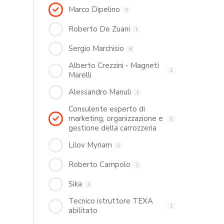
Marco Dipelino
3
Roberto De Zuani
1
Sergio Marchisio
6
Alberto Crezzini - Magneti
1
Marelli
Alessandro Manuli
1
Consulente esperto di
marketing, organizzazione e
1
gestione della carrozzeria
Lilov Myriam
1
Roberto Campolo
1
Sika
1
Tecnico istruttore TEXA
1
abilitato