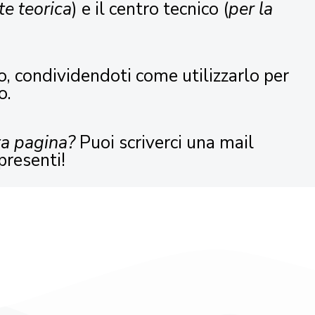
te teorica
) e il centro tecnico (
per la
o, condividendoti come utilizzarlo per
o.
ta pagina?
Puoi scriverci una mail
presenti!