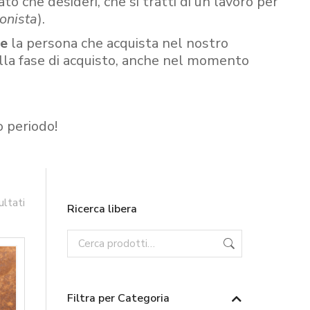
ato che desideri, che si tratti di un lavoro per
onista
).
re
la persona che acquista nel nostro
ella fase di acquisto, anche nel momento
o periodo!
ultati
Ricerca libera
Filtra per Categoria