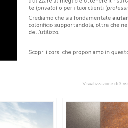
utilizzare al meglio e ottenere il risult
te (
privato
) o per i tuoi clienti (
professi
Crediamo che sia fondamentale
aiuta
colorificio supportandola, oltre che n
dell’utilizzo.
Scopri i corsi che proponiamo in quest
Visualizzazione di 3 ris