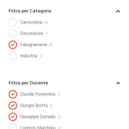
Filtra per Categoria
Carrozzeria
15
Decoratore
1
Falegnameria
10
Industria
1
Filtra per Docente
Davide Fiorentino
1
Giorgio Botta
1
Giuseppe Corrado
1
Lorenzo Marchisio
3