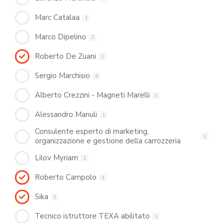
Marc Catalaa
1
Marco Dipelino
3
Roberto De Zuani
1
Sergio Marchisio
6
Alberto Crezzini - Magneti Marelli
1
Alessandro Manuli
1
Consulente esperto di marketing,
1
organizzazione e gestione della carrozzeria
Lilov Myriam
1
Roberto Campolo
1
Sika
1
Tecnico istruttore TEXA abilitato
1