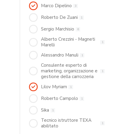
Marco Dipelino
3
Roberto De Zuani
1
Sergio Marchisio
6
Alberto Crezzini - Magneti
1
Marelli
Alessandro Manuli
1
Consulente esperto di
marketing, organizzazione e
1
gestione della carrozzeria
Lilov Myriam
1
Roberto Campolo
1
Sika
1
Tecnico istruttore TEXA
1
abilitato