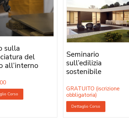
o sulla
Seminario
iciatura del
sull’edilizia
o all’interno
sostenibile
00
GRATUITO (iscrizione
glio Corso
obbligatoria)
Dettaglio Corso