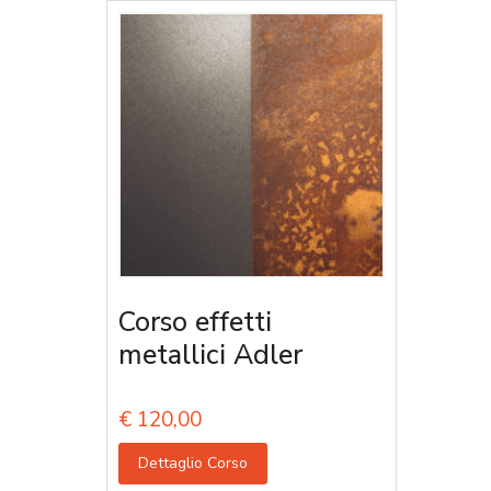
Corso effetti
metallici Adler
€
120,00
Dettaglio Corso