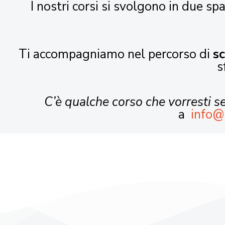
I nostri corsi si svolgono in due spa
Ti accompagniamo nel percorso di
s
s
C’è qualche corso che vorresti 
a
info@