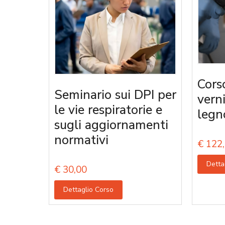
Cors
Seminario sui DPI per
vern
le vie respiratorie e
legn
sugli aggiornamenti
normativi
€
122,
Detta
€
30,00
Dettaglio Corso