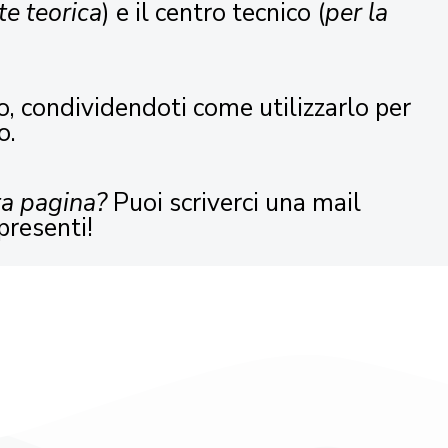
te teorica
) e il centro tecnico (
per la
o, condividendoti come utilizzarlo per
o.
ta pagina?
Puoi scriverci una mail
presenti!