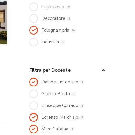
Carrozzeria
15
Decoratore
1
Falegnameria
10
Industria
1
Filtra per Docente
Davide Fiorentino
1
Giorgio Botta
1
Giuseppe Corrado
1
Lorenzo Marchisio
3
Marc Catalaa
1