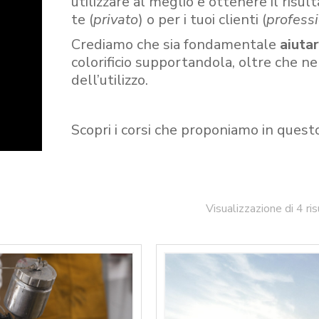
utilizzare al meglio e ottenere il risult
te (
privato
) o per i tuoi clienti (
professi
Crediamo che sia fondamentale
aiuta
colorificio supportandola, oltre che n
dell’utilizzo.
Scopri i corsi che proponiamo in quest
Visualizzazione di 4 ris