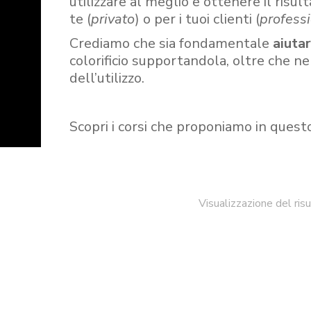
utilizzare al meglio e ottenere il risult
te (
privato
) o per i tuoi clienti (
professi
Crediamo che sia fondamentale
aiuta
colorificio supportandola, oltre che n
dell’utilizzo.
Scopri i corsi che proponiamo in quest
Visualizzazione del ris