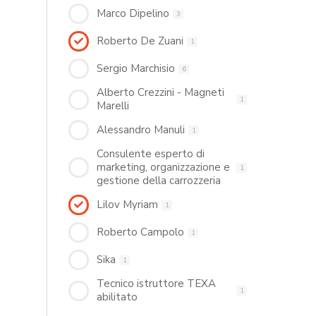
Marco Dipelino
3
Roberto De Zuani
1
Sergio Marchisio
6
Alberto Crezzini - Magneti
1
Marelli
Alessandro Manuli
1
Consulente esperto di
marketing, organizzazione e
1
gestione della carrozzeria
Lilov Myriam
1
Roberto Campolo
1
Sika
1
Tecnico istruttore TEXA
1
abilitato