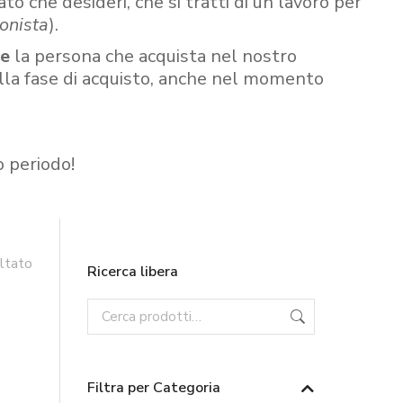
ato che desideri, che si tratti di un lavoro per
onista
).
re
la persona che acquista nel nostro
ella fase di acquisto, anche nel momento
o periodo!
ultato
Ricerca libera
Filtra per Categoria