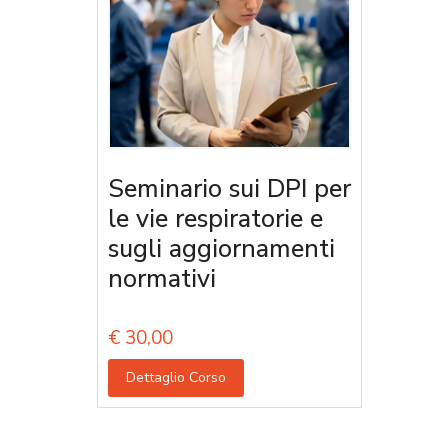
Seminario sui DPI per
le vie respiratorie e
sugli aggiornamenti
normativi
€
30,00
Dettaglio Corso