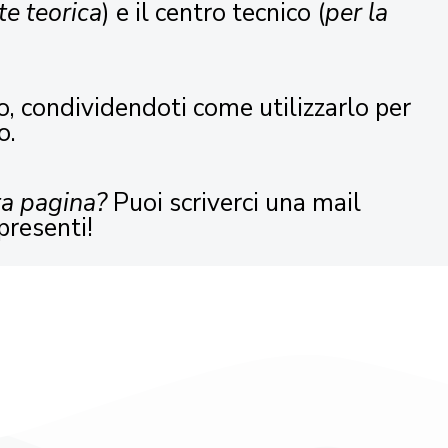
te teorica
) e il centro tecnico (
per la
o, condividendoti come utilizzarlo per
o.
ta pagina?
Puoi scriverci una mail
presenti!