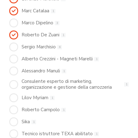
Marc Catalaa
1
Marco Dipelino
3
Roberto De Zuani
1
Sergio Marchisio
6
Alberto Crezzini - Magneti Marelli
1
Alessandro Manuli
1
Consulente esperto di marketing,
1
organizzazione e gestione della carrozzeria
Lilov Myriam
1
Roberto Campolo
1
Sika
1
Tecnico istruttore TEXA abilitato
1