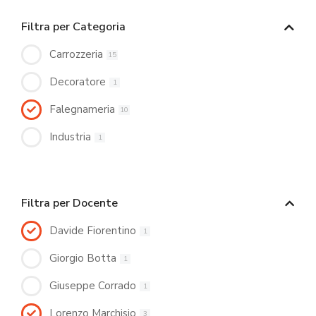
Filtra per Categoria
Carrozzeria
15
Decoratore
1
Falegnameria
10
Industria
1
Filtra per Docente
Davide Fiorentino
1
Giorgio Botta
1
Giuseppe Corrado
1
Lorenzo Marchisio
3