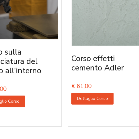
o sulla
Corso effetti
iciatura del
cemento Adler
o all’interno
€
61,00
00
Dettaglio Corso
glio Corso