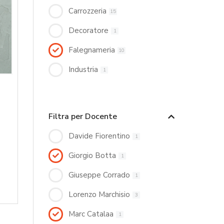
Carrozzeria
15
Decoratore
1
Falegnameria
10
Industria
1
Filtra per Docente
Davide Fiorentino
1
Giorgio Botta
1
Giuseppe Corrado
1
Lorenzo Marchisio
3
Marc Catalaa
1