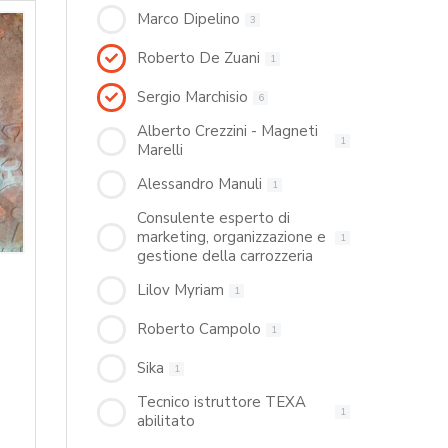
Marco Dipelino
3
Roberto De Zuani
1
Sergio Marchisio
6
Alberto Crezzini - Magneti
1
Marelli
Alessandro Manuli
1
Consulente esperto di
marketing, organizzazione e
1
gestione della carrozzeria
Lilov Myriam
1
Roberto Campolo
1
Sika
1
Tecnico istruttore TEXA
1
abilitato