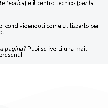
te teorica
) e il centro tecnico (
per la
o, condividendoti come utilizzarlo per
o.
ta pagina?
Puoi scriverci una mail
presenti!