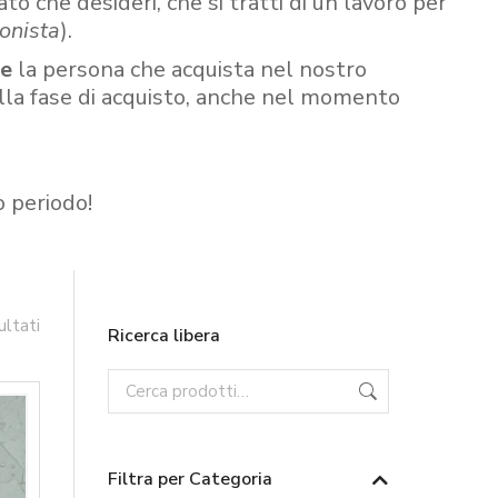
ato che desideri, che si tratti di un lavoro per
onista
).
re
la persona che acquista nel nostro
ella fase di acquisto, anche nel momento
o periodo!
ultati
Ricerca libera
Filtra per Categoria