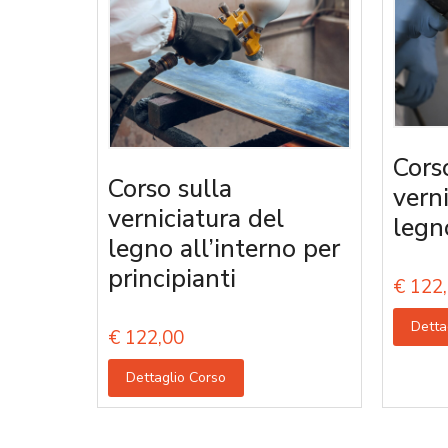
Cors
Corso sulla
vern
verniciatura del
legn
legno all’interno per
principianti
€
122,
Detta
€
122,00
Dettaglio Corso