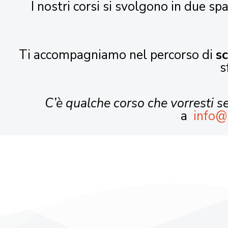
I nostri corsi si svolgono in due spa
Ti accompagniamo nel percorso di
s
s
C’è qualche corso che vorresti 
a
info@