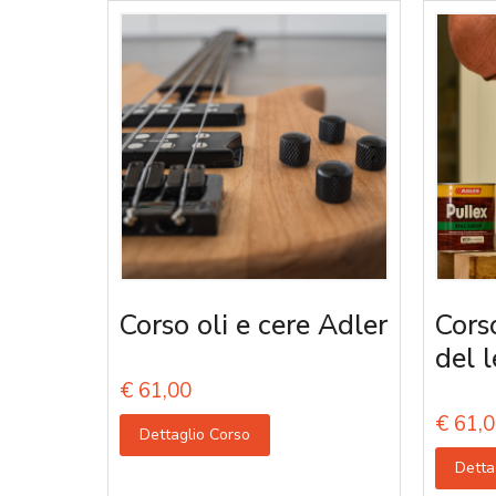
Corso oli e cere Adler
Corso
del 
€
61,00
€
61,0
Dettaglio Corso
Detta