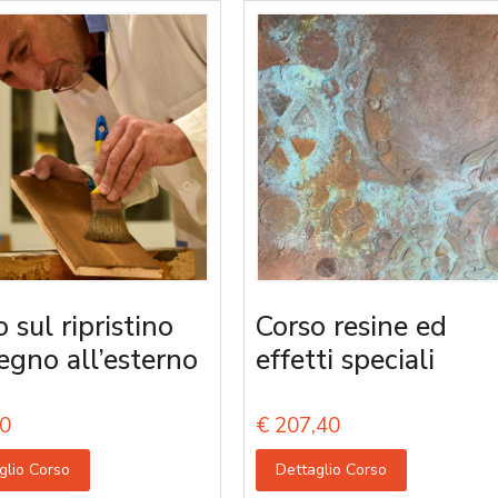
 sul ripristino
Corso resine ed
legno all’esterno
effetti speciali
0
€
207,40
glio Corso
Dettaglio Corso