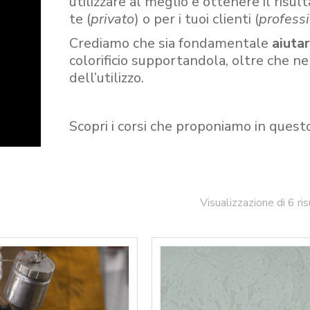
utilizzare al meglio e ottenere il risult
te (
privato
) o per i tuoi clienti (
professi
Crediamo che sia fondamentale
aiuta
colorificio supportandola, oltre che n
dell’utilizzo.
Scopri i corsi che proponiamo in quest
Visualizzazione di 6 ris