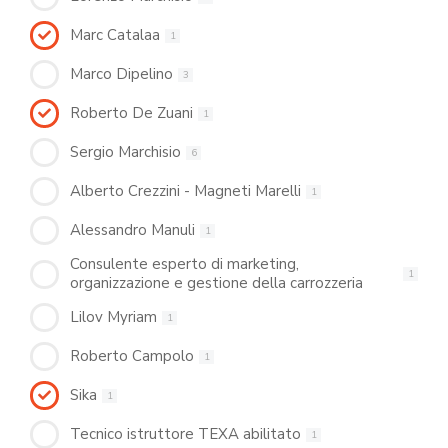
Marc Catalaa
1
Marco Dipelino
3
Roberto De Zuani
1
Sergio Marchisio
6
Alberto Crezzini - Magneti Marelli
1
Alessandro Manuli
1
Consulente esperto di marketing,
1
organizzazione e gestione della carrozzeria
Lilov Myriam
1
Roberto Campolo
1
Sika
1
Tecnico istruttore TEXA abilitato
1