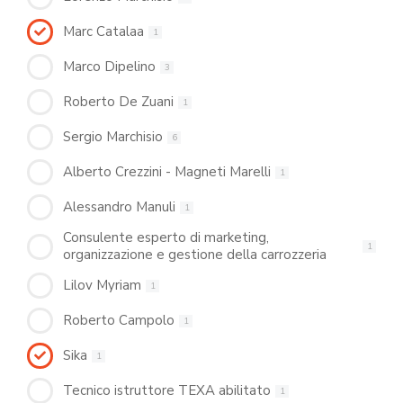
Marc Catalaa
1
Marco Dipelino
3
Roberto De Zuani
1
Sergio Marchisio
6
Alberto Crezzini - Magneti Marelli
1
Alessandro Manuli
1
Consulente esperto di marketing,
1
organizzazione e gestione della carrozzeria
Lilov Myriam
1
Roberto Campolo
1
Sika
1
Tecnico istruttore TEXA abilitato
1