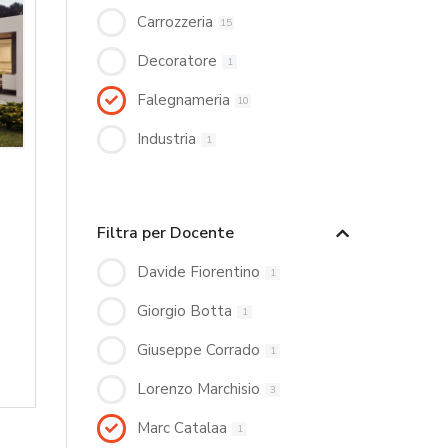
Carrozzeria
15
Decoratore
1
Falegnameria
10
Industria
1
Filtra per Docente
Davide Fiorentino
1
Giorgio Botta
1
Giuseppe Corrado
1
Lorenzo Marchisio
3
Marc Catalaa
1