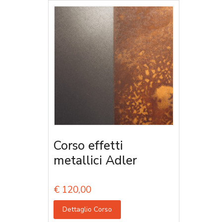
Corso effetti
metallici Adler
€
120,00
Dettaglio Corso