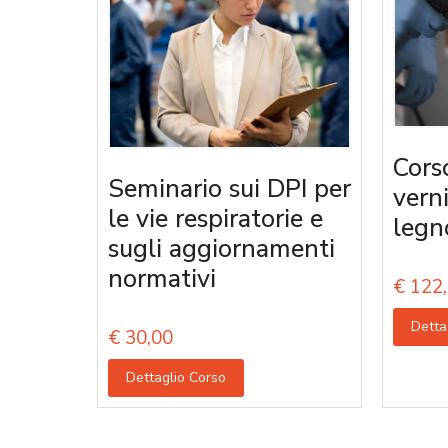
Cors
Seminario sui DPI per
vern
le vie respiratorie e
legn
sugli aggiornamenti
normativi
€
122,
Detta
€
30,00
Dettaglio Corso