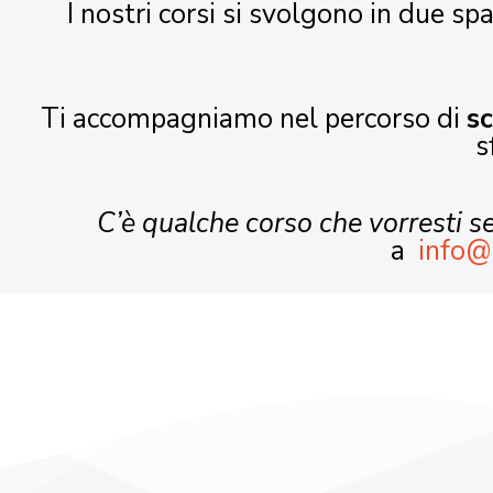
I nostri corsi si svolgono in due spa
Ti accompagniamo nel percorso di
s
s
C’è qualche corso che vorresti 
a
info@