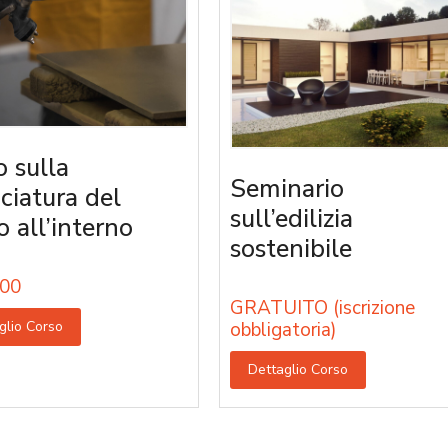
o sulla
Seminario
iciatura del
sull’edilizia
o all’interno
sostenibile
00
GRATUITO (iscrizione
glio Corso
obbligatoria)
Dettaglio Corso