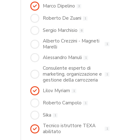
Marco Dipelino
3
Roberto De Zuani
1
Sergio Marchisio
6
Alberto Crezzini - Magneti
1
Marelli
Alessandro Manuli
1
Consulente esperto di
marketing, organizzazione e
1
gestione della carrozzeria
Lilov Myriam
1
Roberto Campolo
1
Sika
1
Tecnico istruttore TEXA
1
abilitato