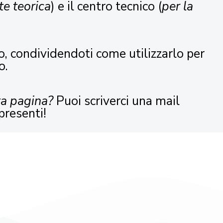
te teorica
) e il centro tecnico (
per la
o, condividendoti come utilizzarlo per
o.
ta pagina?
Puoi scriverci una mail
presenti!