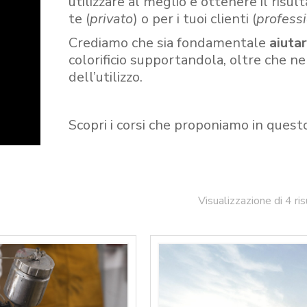
utilizzare al meglio e ottenere il risult
te (
privato
) o per i tuoi clienti (
professi
Crediamo che sia fondamentale
aiuta
colorificio supportandola, oltre che n
dell’utilizzo.
Scopri i corsi che proponiamo in quest
Visualizzazione di 4 ris