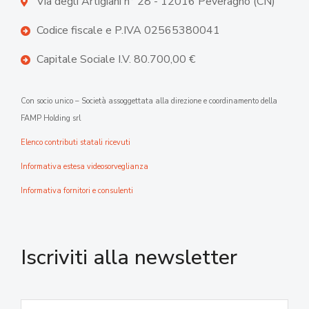
Via degli Artigiani n° 28 - 12016 Peveragno (CN)
Codice fiscale e P.IVA 02565380041
Capitale Sociale I.V. 80.700,00 €
Con socio unico – Società assoggettata alla direzione e coordinamento della
FAMP Holding srl
Elenco contributi statali ricevuti
Informativa estesa videosorveglianza
Informativa fornitori e consulenti
Iscriviti alla newsletter