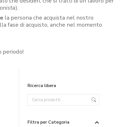
ato che desideri, che si tratti di un lavoro per
onista
).
re
la persona che acquista nel nostro
ella fase di acquisto, anche nel momento
o periodo!
Ricerca libera
Filtra per Categoria