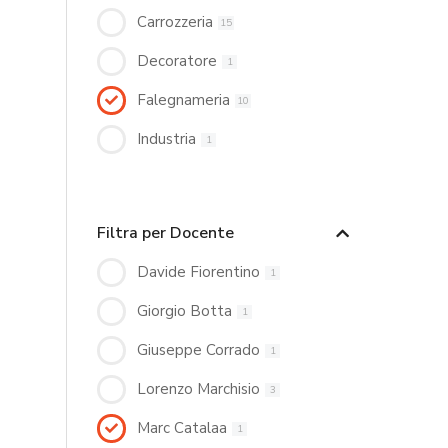
Carrozzeria
15
Decoratore
1
Falegnameria
10
Industria
1
Filtra per Docente
Davide Fiorentino
1
Giorgio Botta
1
Giuseppe Corrado
1
Lorenzo Marchisio
3
Marc Catalaa
1