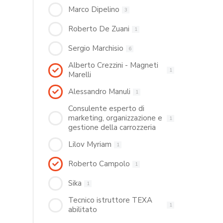
Marco Dipelino
3
Roberto De Zuani
1
Sergio Marchisio
6
Alberto Crezzini - Magneti
1
Marelli
Alessandro Manuli
1
Consulente esperto di
marketing, organizzazione e
1
gestione della carrozzeria
Lilov Myriam
1
Roberto Campolo
1
Sika
1
Tecnico istruttore TEXA
1
abilitato