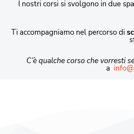
I nostri corsi si svolgono in due spa
Ti accompagniamo nel percorso di
s
s
C’è qualche corso che vorresti 
a
info@