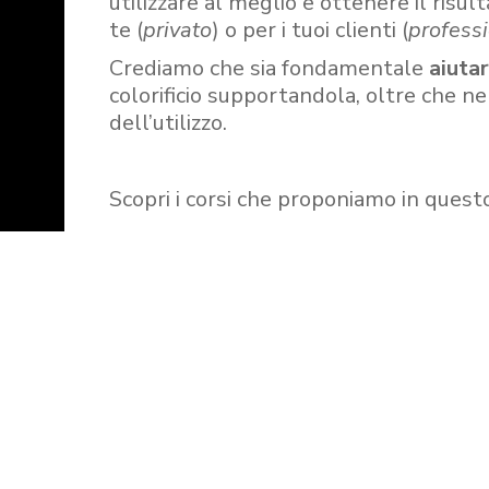
utilizzare al meglio e ottenere il risult
te (
privato
) o per i tuoi clienti (
professi
Crediamo che sia fondamentale
aiuta
colorificio supportandola, oltre che n
dell’utilizzo.
Scopri i corsi che proponiamo in quest