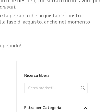
ato che desideri, che si tratti di un lavoro per
onista
).
re
la persona che acquista nel nostro
ella fase di acquisto, anche nel momento
o periodo!
Ricerca libera
Filtra per Categoria