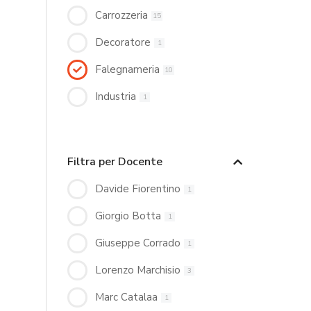
Carrozzeria
15
Decoratore
1
Falegnameria
10
Industria
1
Filtra per Docente
Davide Fiorentino
1
Giorgio Botta
1
Giuseppe Corrado
1
Lorenzo Marchisio
3
Marc Catalaa
1