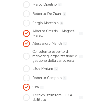
Marco Dipelino
3
Roberto De Zuani
1
Sergio Marchisio
6
Alberto Crezzini - Magneti
1
Marelli
Alessandro Manuli
1
Consulente esperto di
marketing, organizzazione e
1
gestione della carrozzeria
Lilov Myriam
1
Roberto Campolo
1
Sika
1
Tecnico istruttore TEXA
1
abilitato