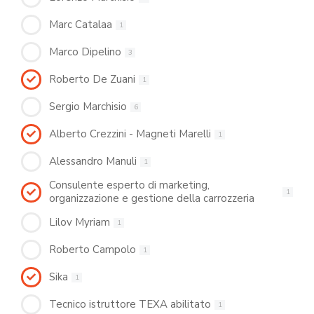
Marc Catalaa
1
Marco Dipelino
3
Roberto De Zuani
1
Sergio Marchisio
6
Alberto Crezzini - Magneti Marelli
1
Alessandro Manuli
1
Consulente esperto di marketing,
1
organizzazione e gestione della carrozzeria
Lilov Myriam
1
Roberto Campolo
1
Sika
1
Tecnico istruttore TEXA abilitato
1