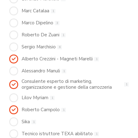
Marc Catalaa
1
Marco Dipelino
3
Roberto De Zuani
1
Sergio Marchisio
6
Alberto Crezzini - Magneti Marelli
1
Alessandro Manuli
1
Consulente esperto di marketing,
1
organizzazione e gestione della carrozzeria
Lilov Myriam
1
Roberto Campolo
1
Sika
1
Tecnico istruttore TEXA abilitato
1