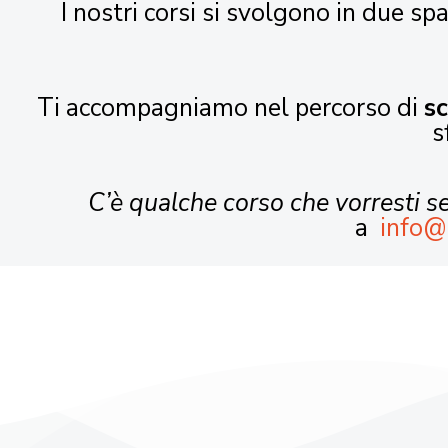
I nostri corsi si svolgono in due spa
Ti accompagniamo nel percorso di
s
s
C’è qualche corso che vorresti 
a
info@