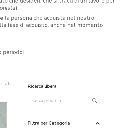
ato che desideri, che si tratti di un lavoro per
onista
).
re
la persona che acquista nel nostro
ella fase di acquisto, anche nel momento
o periodo!
ultati
Ricerca libera
Filtra per Categoria