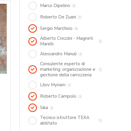
Marco Dipelino
3
Roberto De Zuani
1
Sergio Marchisio
6
Alberto Crezzini - Magneti
1
Marelli
Alessandro Manuli
1
Consulente esperto di
marketing, organizzazione e
1
gestione della carrozzeria
Lilov Myriam
1
Roberto Campolo
1
Sika
1
Tecnico istruttore TEXA
1
abilitato