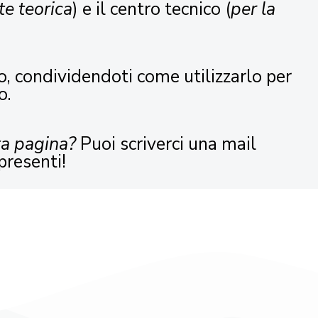
te teorica
) e il centro tecnico (
per la
o, condividendoti come utilizzarlo per
o.
ta pagina?
Puoi scriverci una mail
presenti!