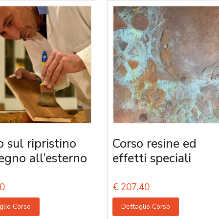
 sul ripristino
Corso resine ed
legno all’esterno
effetti speciali
0
€
207,40
glio Corso
Dettaglio Corso