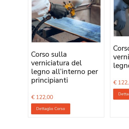
Cors
Corso sulla
vern
verniciatura del
legn
legno all’interno per
principianti
€
122,
Detta
€
122,00
Dettaglio Corso