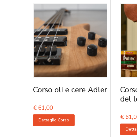
Corso oli e cere Adler
Corso
del 
€
61,00
€
61,0
Dettaglio Corso
Detta