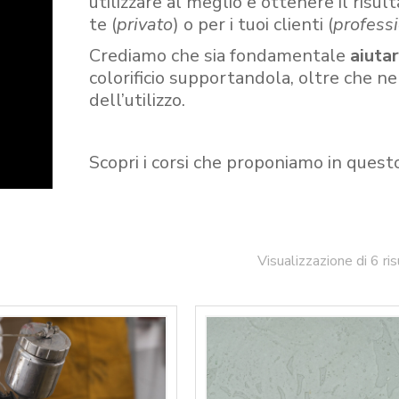
utilizzare al meglio e ottenere il risult
te (
privato
) o per i tuoi clienti (
professi
Crediamo che sia fondamentale
aiuta
colorificio supportandola, oltre che n
dell’utilizzo.
Scopri i corsi che proponiamo in quest
Visualizzazione di 6 ris