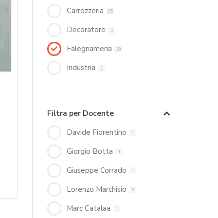
Carrozzeria
15
Decoratore
1
Falegnameria
10
Industria
1
Filtra per Docente
Davide Fiorentino
1
Giorgio Botta
1
Giuseppe Corrado
1
Lorenzo Marchisio
3
Marc Catalaa
1