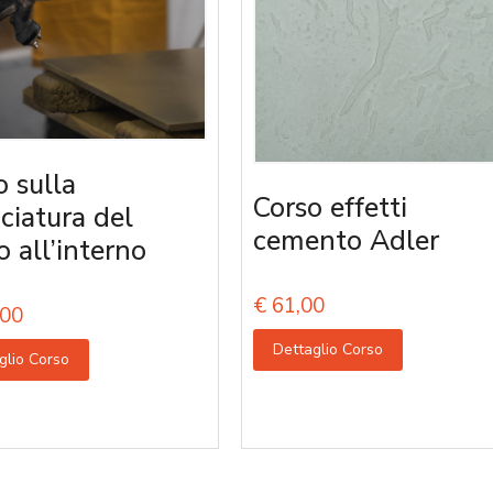
o sulla
Corso effetti
iciatura del
cemento Adler
o all’interno
€
61,00
00
Dettaglio Corso
glio Corso