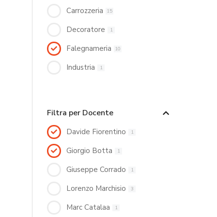
Carrozzeria
15
Decoratore
1
Falegnameria
10
Industria
1
Filtra per Docente
Davide Fiorentino
1
Giorgio Botta
1
Giuseppe Corrado
1
Lorenzo Marchisio
3
Marc Catalaa
1