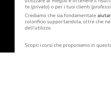
utilizzare al meglio e ottenere il risult
te (
privato
) o per i tuoi clienti (
professi
Crediamo che sia fondamentale
aiuta
colorificio supportandola, oltre che n
dell’utilizzo.
Scopri i corsi che proponiamo in quest