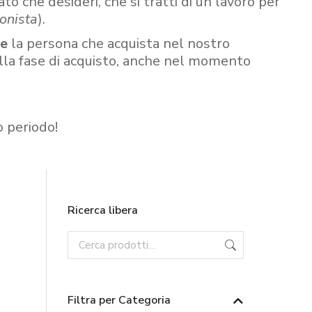
ato che desideri, che si tratti di un lavoro per
onista
).
re
la persona che acquista nel nostro
ella fase di acquisto, anche nel momento
o periodo!
Ricerca libera
Filtra per Categoria