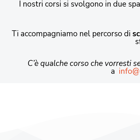
I nostri corsi si svolgono in due spa
Ti accompagniamo nel percorso di
s
s
C’è qualche corso che vorresti 
a
info@