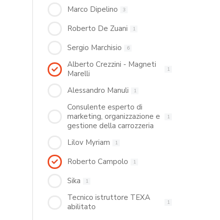
Marco Dipelino
3
Roberto De Zuani
1
Sergio Marchisio
6
Alberto Crezzini - Magneti
1
Marelli
Alessandro Manuli
1
Consulente esperto di
marketing, organizzazione e
1
gestione della carrozzeria
Lilov Myriam
1
Roberto Campolo
1
Sika
1
Tecnico istruttore TEXA
1
abilitato