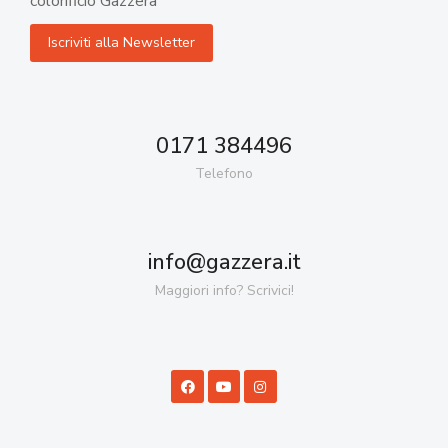
colorificio Gazzera
0171 384496
Telefono
info@gazzera.it
Maggiori info? Scrivici!