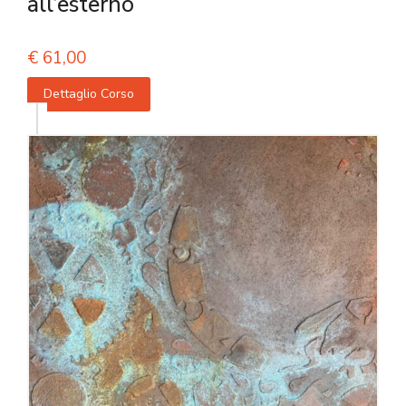
all’esterno
€
61,00
Dettaglio Corso