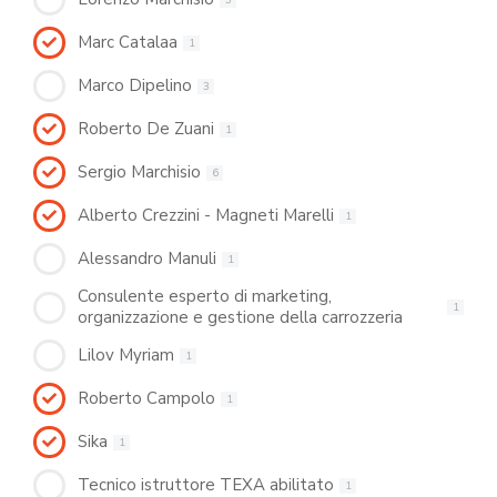
Marc Catalaa
1
Marco Dipelino
3
Roberto De Zuani
1
Sergio Marchisio
6
Alberto Crezzini - Magneti Marelli
1
Alessandro Manuli
1
Consulente esperto di marketing,
1
organizzazione e gestione della carrozzeria
Lilov Myriam
1
Roberto Campolo
1
Sika
1
Tecnico istruttore TEXA abilitato
1