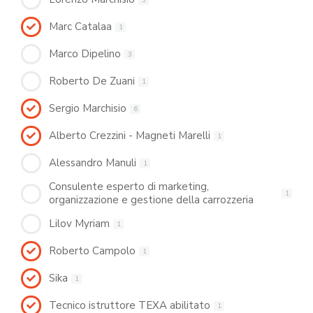
Marc Catalaa
1
Marco Dipelino
3
Roberto De Zuani
1
Sergio Marchisio
6
Alberto Crezzini - Magneti Marelli
1
Alessandro Manuli
1
Consulente esperto di marketing,
1
organizzazione e gestione della carrozzeria
Lilov Myriam
1
Roberto Campolo
1
Sika
1
Tecnico istruttore TEXA abilitato
1