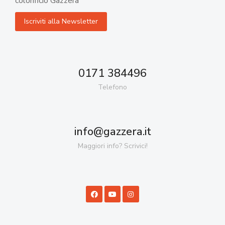
colorificio Gazzera
0171 384496
Telefono
info@gazzera.it
Maggiori info? Scrivici!