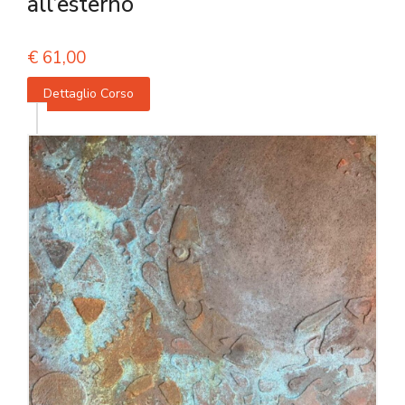
all’esterno
€
61,00
Dettaglio Corso